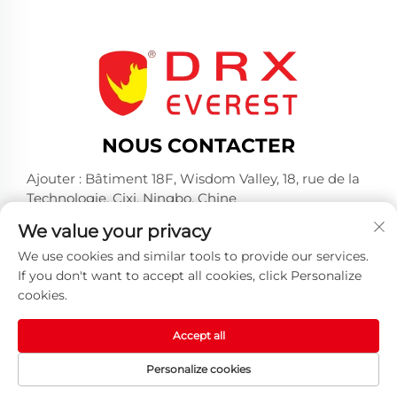
NOUS CONTACTER
Ajouter : Bâtiment 18F, Wisdom Valley, 18, rue de la
Technologie, Cixi, Ningbo, Chine
Tél. :
+86-574-23660321
We value your privacy
E-mail :
[email protected]
We use cookies and similar tools to provide our services.
If you don't want to accept all cookies, click Personalize
cookies.
Accept all
Tous droits réservés © 2025 par Huangshan DRX
Personalize cookies
Industrial Co., Ltd -
Politique de confidentialité