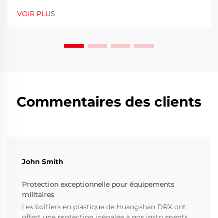
primordiale, les matériaux utilisés pour les étuis de
VOIR PLUS
protection ont considérablement évolué. Le matériau
composite pour étui rigide représente un...
Commentaires des clients
John Smith
Protection exceptionnelle pour équipements
militaires
Les boîtiers en plastique de Huangshan DRX ont
offert une protection inégalée à nos instruments