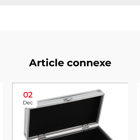
Article connexe
02
Dec