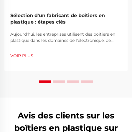
Sélection d'un fabricant de boîtiers en
plastique : étapes clés
Aujourd'hui, les entreprises utilisent des boîtiers en
plastique dans les domaines de l'électronique, de
l'instrumentation, des télécommunications et même
de l'exploration en plein air. Étant donné l'utilisation
VOIR PLUS
répandue des boîtiers en plastique sur le marché
actuel, choisir un fabricant fiable de boîtiers en
plastique est devenu une question commerciale et c...
Avis des clients sur les
boîtiers en plastique sur