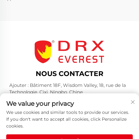
NOUS CONTACTER
Ajouter : Bâtiment 18F, Wisdom Valley, 18, rue de la
Technologie, Cixi, Ningbo, Chine
Tél. :
+86-574-23660321
We value your privacy
E-mail :
[email protected]
We use cookies and similar tools to provide our services.
If you don't want to accept all cookies, click Personalize
cookies.