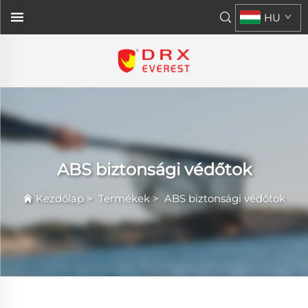
HU
ABS biztonsági védőtok
Kezdőlap
>
Termékek
>
ABS biztonsági védőtok