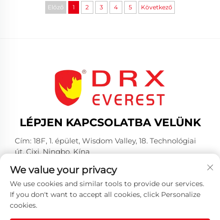
Előző
1
2
3
4
5
Következő
LÉPJEN KAPCSOLATBA VELÜNK
Cím: 18F, 1. épület, Wisdom Valley, 18. Technológiai
út, Cixi, Ningbo, Kína
Telefon:
+86-574-23660321
We value your privacy
E-mail:
[email protected]
We use cookies and similar tools to provide our services.
If you don't want to accept all cookies, click Personalize
cookies.