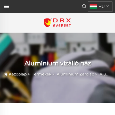
HU
Alumínium vízálló ház
Kezdőlap
>
Termékek
>
Alumínium Zárólap
>
Alumínium vízálló ház