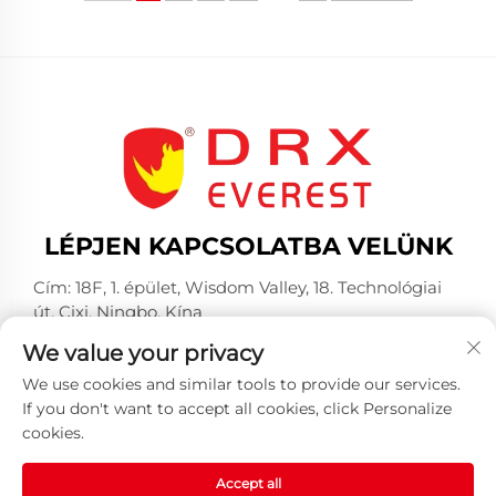
LÉPJEN KAPCSOLATBA VELÜNK
Cím: 18F, 1. épület, Wisdom Valley, 18. Technológiai
út, Cixi, Ningbo, Kína
Telefon:
+86-574-23660321
We value your privacy
E-mail:
[email protected]
We use cookies and similar tools to provide our services.
If you don't want to accept all cookies, click Personalize
cookies.
Accept all