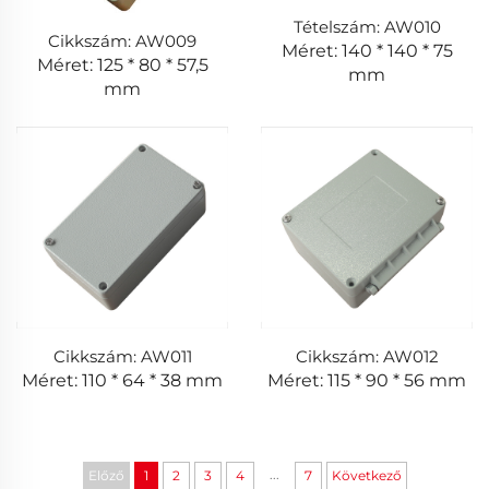
Tételszám: AW010
Cikkszám: AW009
Méret: 140 * 140 * 75
Méret: 125 * 80 * 57,5
mm
mm
Cikkszám: AW011
Cikkszám: AW012
Méret: 110 * 64 * 38 mm
Méret: 115 * 90 * 56 mm
...
Előző
1
2
3
4
7
Következő