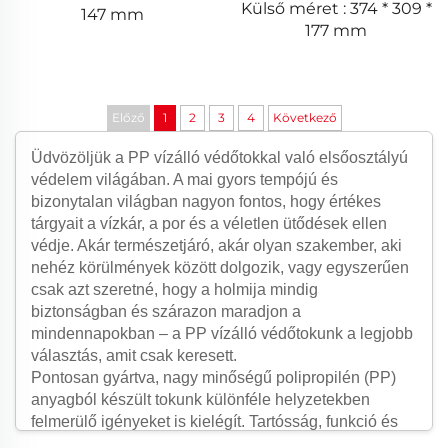
Külső méret : 374 * 309 *
147 mm
177 mm
Előző
1
2
3
4
Következő
Üdvözöljük a PP vízálló védőtokkal való elsőosztályú
védelem világában. A mai gyors tempójú és
bizonytalan világban nagyon fontos, hogy értékes
tárgyait a vízkár, a por és a véletlen ütődések ellen
védje. Akár természetjáró, akár olyan szakember, aki
nehéz körülmények között dolgozik, vagy egyszerűen
csak azt szeretné, hogy a holmija mindig
biztonságban és szárazon maradjon a
mindennapokban – a PP vízálló védőtokunk a legjobb
választás, amit csak keresett.
Pontosan gyártva, nagy minőségű polipropilén (PP)
anyagból készült tokunk különféle helyzetekben
felmerülő igényeket is kielégít. Tartósság, funkció és
elegáns megjelenés egyesül benne, így nyújtadatlan