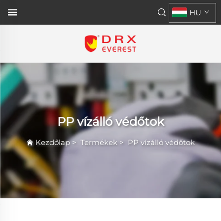
HU
PP vízálló védőtok
Kezdőlap
>
Termékek
>
PP vízálló védőtok