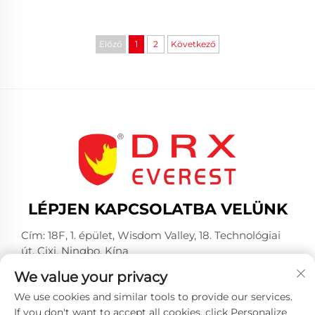
Előző
1
2
Következő
LÉPJEN KAPCSOLATBA VELÜNK
Cím: 18F, 1. épület, Wisdom Valley, 18. Technológiai
út, Cixi, Ningbo, Kína
Telefon:
+86-574-23660321
We value your privacy
E-mail:
[email protected]
We use cookies and similar tools to provide our services.
If you don't want to accept all cookies, click Personalize