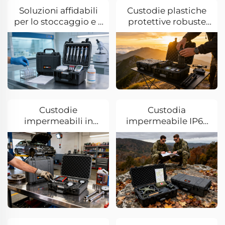
Soluzioni affidabili
Custodie plastiche
per lo stoccaggio e il
protettive robuste
trasporto nei
per il settore della
laboratori biomedici
fotografia e della
videografia
Custodie
Custodia
impermeabili in
impermeabile IP67
plastica per ricambi
per il settore militare
auto e settore della
e della difesa
riparazione
automobilistica