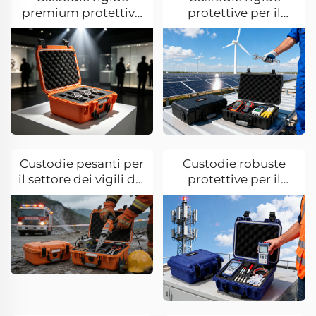
premium protettive
protettive per il
per il settore degli
settore delle nuove
orologi di lusso e
energie
dell'orologeria
Custodie pesanti per
Custodie robuste
il settore dei vigili del
protettive per il
fuoco e dei soccorsi
settore delle
d'emergenza
telecomunicazioni e
delle reti