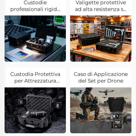
Custodie
Valigette protettive
professionali rigide
ad alta resistenza su
protettive per settore
misura per il settore
dell’imaging termico
degli utensili
a infrarossi e
manuali e
dell’optoelettronica
dell'hardware.
Custodia Protettiva
Caso di Applicazione
per Attrezzatura
del Set per Drone
Fotografica
Professionale – Una
"Fortezza di
Sicurezza" per
l'Equipaggiamento
Fotografico