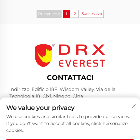
Precedente
1
2
Successivo
CONTATTACI
Indirizzo: Edificio 18F, Wisdom Valley, Via della
Tecnologia 18, Cixi, Ningbo, Cina
Tel:
+86-574-23660321
We value your privacy
E-mail:
[email protected]
We use cookies and similar tools to provide our services.
If you don't want to accept all cookies, click Personalize
cookies.