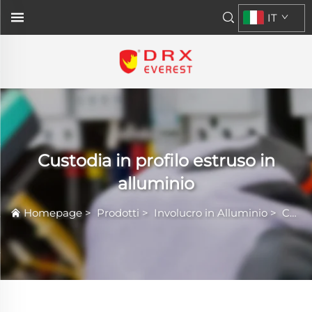
IT
Custodia in profilo estruso in
alluminio
Homepage
>
Prodotti
>
Involucro in Alluminio
>
Custodia in profilo estruso in alluminio