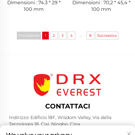
Dimensioni : 74.3 * 29 *
Dimensioni : 70,2 * 45,4 *
100 mm
100 mm
...
Precedente
1
2
3
4
8
Successivo
CONTATTACI
Indirizzo: Edificio 18F, Wisdom Valley, Via della
Tecnologia 18, Cixi, Ningbo, Cina
Tel:
+86-574-23660321