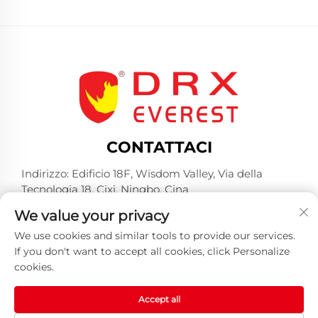
CONTATTACI
Indirizzo: Edificio 18F, Wisdom Valley, Via della
Tecnologia 18, Cixi, Ningbo, Cina
Tel:
+86-574-23660321
We value your privacy
E-mail:
[email protected]
We use cookies and similar tools to provide our services.
If you don't want to accept all cookies, click Personalize
cookies.
Accept all
Copyright © 2025 di Huangshan DRX Industrial Co.,