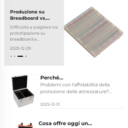
Produzione su
Breadboard vs.
PCB: Scegliere
Difficoltà a scegliere tra
l'Approccio Giusto
prototipazione su
per il Tuo Progetto
breadboard e
progettazione PCB?
2025-12-29
Confronta velocità,
costo, affidabilità e
scalabilità nello
sviluppo di elettronica
B2B. Ottieni subito una
Perché
consulenza esperta.
l'approvvigionamento di
Problemi con l'affidabilità della
custodie in alluminio in Cina
protezione delle attrezzature?
Scopri come le custodie in
è importante
2025-12-31
alluminio di Everest Case,
certificate ISO 9001 e con rating
IP67/IP68, offrono durata,
Cosa offre oggi un
personalizzazione e ROI senza