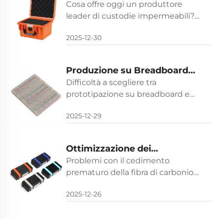
produttore di custodie
Cosa offre oggi un produttore
pari. Richiedi un preventivo oggi
impermeabili
leader di custodie impermeabili?
stesso.
Protezione certificata IP68/MIL-
2025-12-30
STD, inserti in schiuma
personalizzati, funzionalità
intelligenti e supporto globale.
Produzione su Breadboard
Scopri ora tutte le caratteristiche.
vs. PCB: Scegliere l'Approccio
Difficoltà a scegliere tra
Giusto per il Tuo Progetto
prototipazione su breadboard e
progettazione PCB? Confronta
2025-12-29
velocità, costo, affidabilità e
scalabilità nello sviluppo di
elettronica B2B. Ottieni subito una
Ottimizzazione dei
consulenza esperta.
Componenti in Fibra di
Problemi con il cedimento
Carbonio per un Uso
prematuro della fibra di carbonio?
Scopri il framework di
Duraturo
2025-12-26
ottimizzazione in 5 passaggi di
DRX EVEREST per componenti