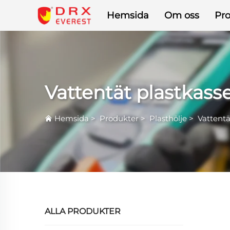
Hemsida
Om oss
Pr
Vattentät plastkass
Hemsida
>
Produkter
>
Plasthölje
>
Vattentä
ALLA PRODUKTER