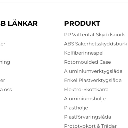
B LÄNKAR
PRODUKT
PP Vattentät Skyddsburk
er
ABS Säkerhetsskyddsburk
Kolfiberinnespel
ning
Rotomoulded Case
Aluminiumverktygslåda
er
Enkel Plastverktygslåda
a oss
Elektro-Skottkärra
Aluminiumshölje
Plasthölje
Plastförvaringslåda
Prototypkort & Trådar