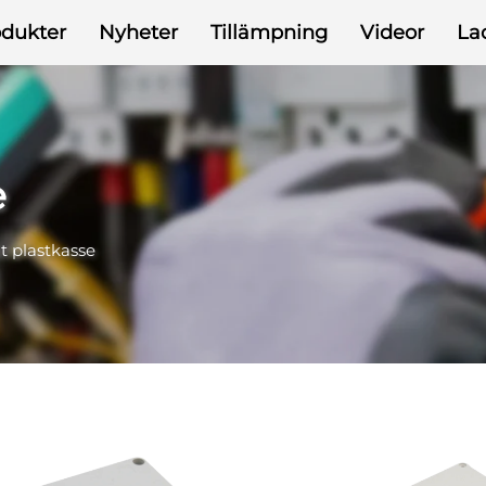
odukter
Nyheter
Tillämpning
Videor
La
e
t plastkasse