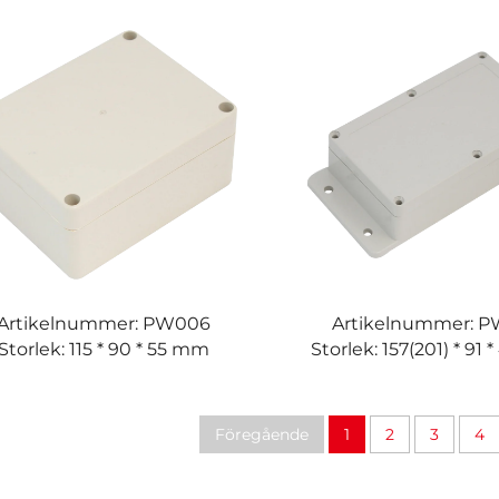
Artikelnummer: PW006
Artikelnummer: P
Storlek: 115 * 90 * 55 mm
Storlek: 157(201) * 91
Föregående
1
2
3
4