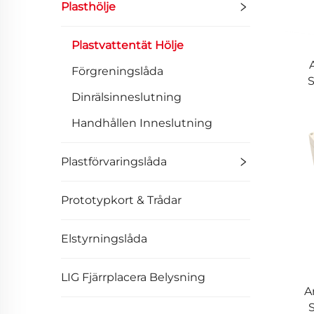
Plasthölje
Plastvattentät Hölje
Förgreningslåda
S
Dinrälsinneslutning
Handhållen Inneslutning
Plastförvaringslåda
Prototypkort & Trådar
Elstyrningslåda
LIG Fjärrplacera Belysning
A
S