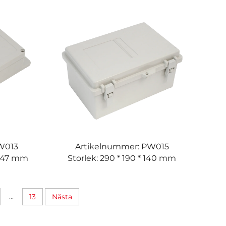
W013
Artikelnummer: PW015
 * 47 mm
Storlek: 290 * 190 * 140 mm
...
13
Nästa