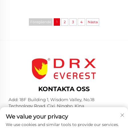
Föregående
1
2
3
4
Nästa
KONTAKTA OSS
Add: 18F Building 1, Wisdom Valley, No.18
Technology Road, Cixi, Ningbo, Kina
Tel:
+86-574-23660321
We value your privacy
E-post:
[email protected]
We use cookies and similar tools to provide our services.