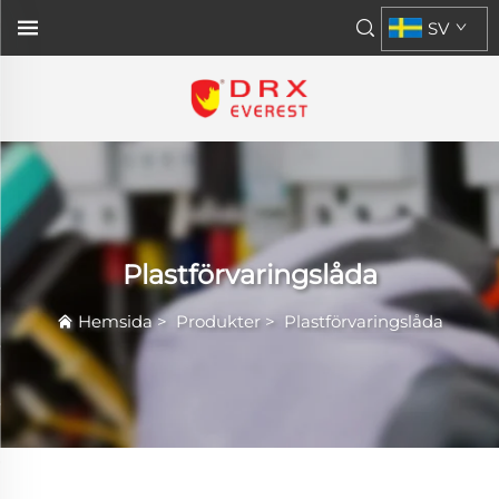
SV
Plastförvaringslåda
Hemsida
>
Produkter
>
Plastförvaringslåda