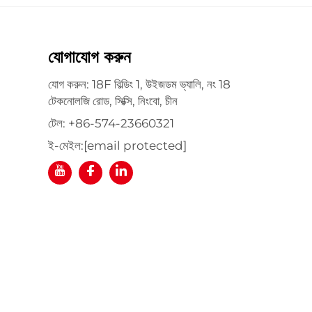
যোগাযোগ করুন
যোগ করুন: 18F বিল্ডিং 1, উইজডম ভ্যালি, নং 18
টেকনোলজি রোড, সিক্সি, নিংবো, চীন
টেল:
+86-574-23660321
ই-মেইল:
[email protected]