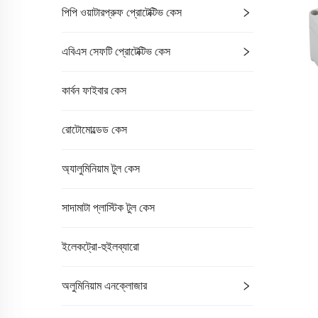
পিপি ওয়াটারপ্রুফ প্রোটেক্টিভ কেস
এবিএস সেফটি প্রোটেক্টিভ কেস
কার্বন ফাইবার কেস
রোটোমোল্ডেড কেস
অ্যালুমিনিয়াম টুল কেস
সাদামাটা প্লাস্টিক টুল কেস
ইলেকট্রো-হুইলব্যারো
অলুমিনিয়াম এনক্লোজার