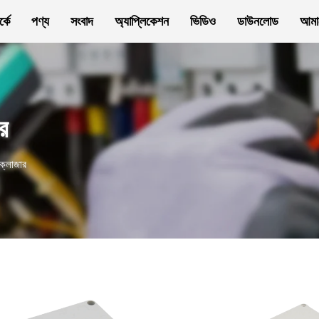
্কে
পণ্য
সংবাদ
অ্যাপ্লিকেশন
ভিডিও
ডাউনলোড
আমা
র
ক্লোজার