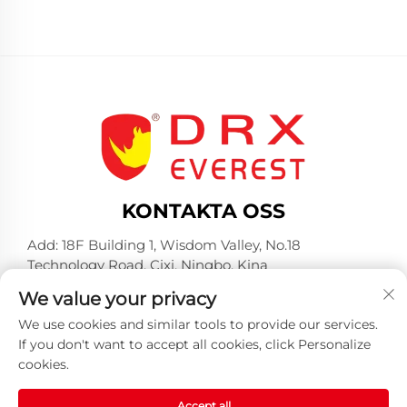
KONTAKTA OSS
Add: 18F Building 1, Wisdom Valley, No.18
Technology Road, Cixi, Ningbo, Kina
Tel:
+86-574-23660321
We value your privacy
E-post:
[email protected]
We use cookies and similar tools to provide our services.
If you don't want to accept all cookies, click Personalize
cookies.
Accept all