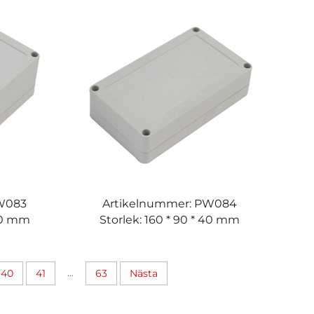
PW083
Artikelnummer: PW084
 60 mm
Storlek: 160 * 90 * 40 mm
...
40
41
63
Nästa