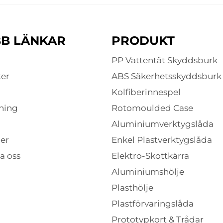
B LÄNKAR
PRODUKT
PP Vattentät Skyddsburk
er
ABS Säkerhetsskyddsburk
Kolfiberinnespel
ning
Rotomoulded Case
Aluminiumverktygslåda
er
Enkel Plastverktygslåda
a oss
Elektro-Skottkärra
Aluminiumshölje
Plasthölje
Plastförvaringslåda
Prototypkort & Trådar