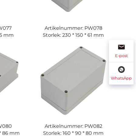
PW077
Artikelnummer: PW078
 85 mm
Storlek: 230 * 150 * 61 mm
E-post
WhatsApp
PW080
Artikelnummer: PW082
0 * 86 mm
Storlek: 160 * 90 * 80 mm