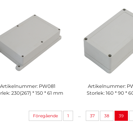
Artikelnummer: PW081
Artikelnummer: 
rlek: 230(267) * 150 * 61 mm
Storlek: 160 * 90 *
...
Föregående
1
37
38
39