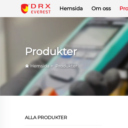
Hemsida
Om oss
Pr
Produkter
Hemsida
>
Produkter
ALLA PRODUKTER