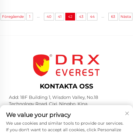
...
...
Föregående
1
40
41
42
43
44
63
Nästa
KONTAKTA OSS
Add: 18F Building 1, Wisdom Valley, No.18
Technology Road, Cixi, Ningbo, Kina
Tel:
+86-574-23660321
We value your privacy
E-post:
[email protected]
We use cookies and similar tools to provide our services.
If you don't want to accept all cookies, click Personalize