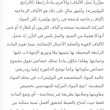
معزِّزةً (مثل الألياف) والأخرى مادةً رابطةً (كالراتنج
البوليمرية). وأشهر مثالٍ على ذلك هو الألياف الزجاجية
(ألياف زجاجية مُدمَجة في راتنج بوليمر)، لكن المواد
المركبة المتقدمة تستخدم ألياف الكربون أو كفلاَر® أو حتى
أنواعًا هجينةً من النسج. والسرّ يكمن في التآزر: إذ تحمل
الألياف القوية والصلبة الأحمال الإنشائية، بينما تقوم المادة
الرابطة المحيطة بها بتثبيتها معًا وتوزيع الإجهادات عليها
وحمايتها. وهكذا تتكوَّن مادةٌ تمتلك خصائصَ تفوق مجموع
خصائص مكوناتها. وكما توضح الدكتورة إيلينا رودريغيز،
عالمة المواد المتخصصة في البوليمرات، في مجلة المواد
المتقدمة: "تتيح المواد المركبة للمهندسين تخصيص
مقاومتها وصلابتها بطريقة غير متجانسة—أي وضع المادة
فقط حيث تُحتاج بالضبط لتحقيق أفضل نسبة ممكنة بين