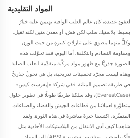
المواد التقليدية
لعقودٍ عديدة، كان عالم العلب الواقية يهيمن عليه خيارٌ
بسيط: بلاستيك صلب لكن هش، أو معدن متين لكنه ثقيل.
وكلٌّ منهما ينطوي على تنازلاتٍ كبيرةٍ من حيث الوزن
ومقاومة التصادم والتكلفة. أما اليوم، فقد تحوَّلت هذه
الصورة جذريًّا مع ظهور مواد مركَّبة متقدِّمة للعلب الصلبة.
وهذه ليست مجرَّد تحسينات تدريجية، بل هي تحولٌ جذريٌّ
في طريقة تصميم المتانة. ففي شركة «إيفرست كيس»
(EverestCase)، وقد سلكنا طريقًا طويلًا في تطوير حلول
متطوِّرة لعملائنا من قطاعات الجيش والفضاء والصناعات
المتميِّزة، اكتسبنا خبرةً مباشرةً في هذه الثورة. ولقد
شاهدنا كيف أدى الانتقال من البلاستيكات الأحادية مثل
«أكريلونيتريل بوتادييين ستيرين» (ABS) إلى المواد