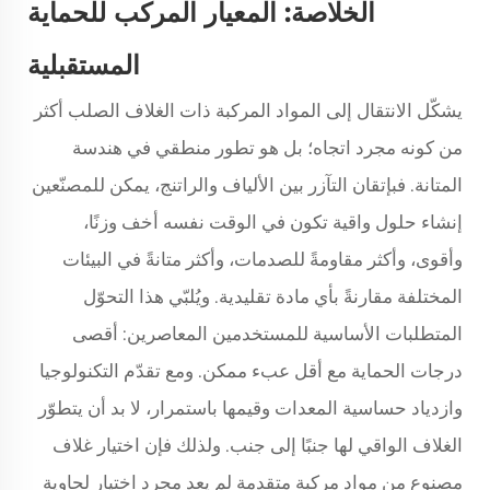
الخلاصة: المعيار المركب للحماية
المستقبلية
يشكّل الانتقال إلى المواد المركبة ذات الغلاف الصلب أكثر
من كونه مجرد اتجاه؛ بل هو تطور منطقي في هندسة
المتانة. فبإتقان التآزر بين الألياف والراتنج، يمكن للمصنّعين
إنشاء حلول واقية تكون في الوقت نفسه أخف وزنًا،
وأقوى، وأكثر مقاومةً للصدمات، وأكثر متانةً في البيئات
المختلفة مقارنةً بأي مادة تقليدية. ويُلبّي هذا التحوّل
المتطلبات الأساسية للمستخدمين المعاصرين: أقصى
درجات الحماية مع أقل عبء ممكن. ومع تقدّم التكنولوجيا
وازدياد حساسية المعدات وقيمها باستمرار، لا بد أن يتطوّر
الغلاف الواقي لها جنبًا إلى جنب. ولذلك فإن اختيار غلاف
مصنوع من مواد مركبة متقدمة لم يعد مجرد اختيار لحاويةٍ