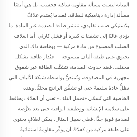
المتانة ليست مسألة مقاومة ساكنة فحسب، بل هي أيضًا
مسألة إدارة ديناميكية للطاقة. فعندما يُصَدَم غلافٌ
بلاستيكي صلب تقليدي، تنتشر طاقة الصدمة عبر المادة، ما
يؤدي غالبًا إلى تشققات كبيرة أو فشل كارثي. أما الغلاف
الصلب المصنوع من مادة مركبة — وبخاصة ذاك الذي
يحتوي على طبقة ألياف منسوجة — فيُدار طاقته بشكل
مختلف. فعند حدوث الصدمة، تتشتَّت الطاقة عبر شقوق
مجهرية في المصفوفة، وتُمتصُّ بواسطة شبكة الألياف التي
تظلُّ عادةً سليمةً حتى لو تشقَّق الراتنج محليًّا. وهذه
الخاصية التي تُسمَّى «تحمل التلف» تعني أن الغلاف يحافظ
على سلامته الإنشائية ووظيفته الواقية حتى بعد تعرُّضه
لصدمةٍ قويةٍ جدًّا. فعلى سبيل المثال، يمكن لغلافٍ يحتوي
على طبقة مركبة من كفلا® أن يوفِّر مقاومةً استثنائيةً