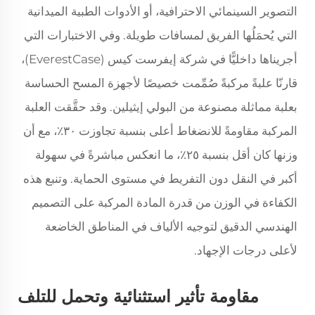
التصوير السينمائي الاحترافية، أو الأدوات الطبية الميدانية
التي يُحمَلُها الفريق لمسافات طويلة. وفي الاختبارات التي
أجريناها داخليًّا في شركة إيفرست كيس (EverestCase)،
قارنّا علبةً مركبةً صُمِّمت خصيصًا لأجهزة المسح الحساسة
بعلبة مماثلة مصنوعة من البولي إيثيلين. وقد حقَّقت العلبة
المركبة مقاومةً للانضغاط أعلى بنسبة تجاوزت ٣٠٪، مع أن
وزنها كان أقل بنسبة ٢٥٪، ما انعكس مباشرةً في سهولة
أكبر في النقل دون التفريط في مستوى الحماية. وتنبع هذه
الكفاءة في الوزن من قدرة المادة المركبة على التصميم
الهندسي الدقيق لتوجيه الألياف في المناطق الخاضعة
لأعلى درجات الإجهاد.
مقاومة تأثير استثنائية وتحمل للتلف