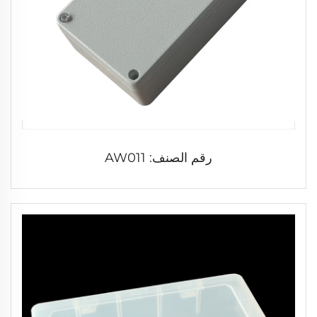
رقم الصنف: AW011