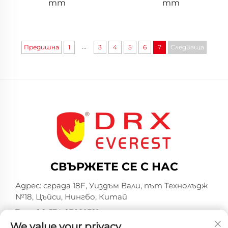
mm
mm
...
Предишна
1
3
4
5
6
7
Следваща
СВЪРЖЕТЕ СЕ С НАС
Адрес: сграда 18F, Уиздъм Вали, път Технолъдж
№18, Цъйси, Нингбо, Китай
Тел.:
+86-574-23660321
We value your privacy
Имейл:
[email protected]