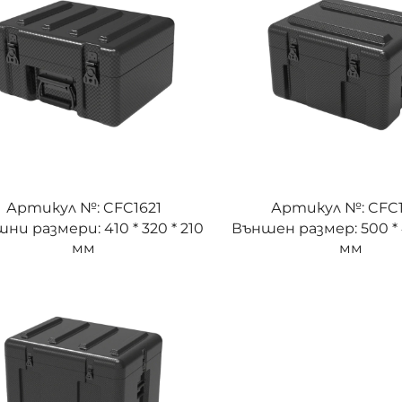
Артикул №: CFC1621
Артикул №: CFC
ни размери: 410 * 320 * 210
Външен размер: 500 * 
мм
мм