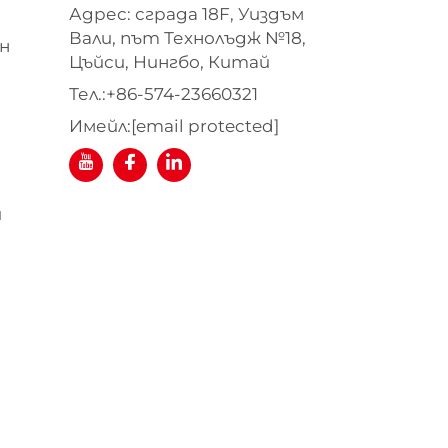
Адрес: сграда 18F, Уиздъм
Вали, път Технолъдж №18,
н
Цъйси, Нингбо, Китай
Тел.:
+86-574-23660321
Имейл:
[email protected]
я