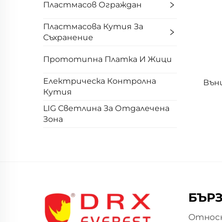
Пластмасов Ограждан
Пластмасова Кутия За
Съхранение
Прототипна Платка И Жици
Електрическа Контролна
Външ
Кутия
LIG Светлина За Отдалечена
Зона
БЪРЗ
Относн