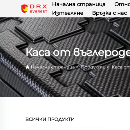
Начална страница
Отно
Изтегляне
Връзка с нас
Каса от въглерод
Начална страница
>
Продукти
>
Каса о
ВСИЧКИ ПРОДУКТИ