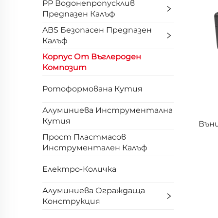
PP Водонепропусклив
Предпазен Калъф
ABS Безопасен Предпазен
Калъф
Корпус От Въглероден
Композит
Ротоформована Кутия
Алуминиева Инструментална
Кутия
Външ
Прост Пластмасов
Инструментален Калъф
Електро-Количка
Алуминиева Ограждаща
Конструкция