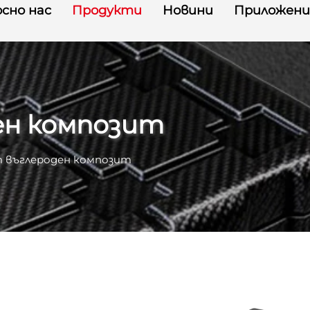
сно нас
Продукти
Новини
Приложени
ен композит
т въглероден композит