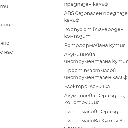
предпазен калъф
кти
ABS безопасен предпазе
и
калъф
жение
Корпус от въглероден
композит
яне
Ротоформована кутия
с нас
Алуминиева
инструментална кути
Прост пластмасов
инструментален калъф
Електро-Количка
Алуминиева Ограждаща
Конструкция
Пластмасов Ограждан
Пластмасова Кутия За
Съхранение