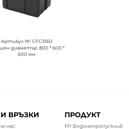
Артикул №: CFC3160
ен диаметър: 800 * 600 *
600 мм
И ВРЪЗКИ
ПРОДУКТ
о нас
PP Водонепропусклив