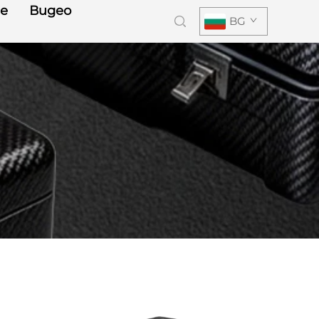
е
Видео
BG