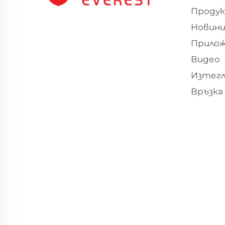
Проду
Новин
Прило
Видео
Изтегл
Връзка 