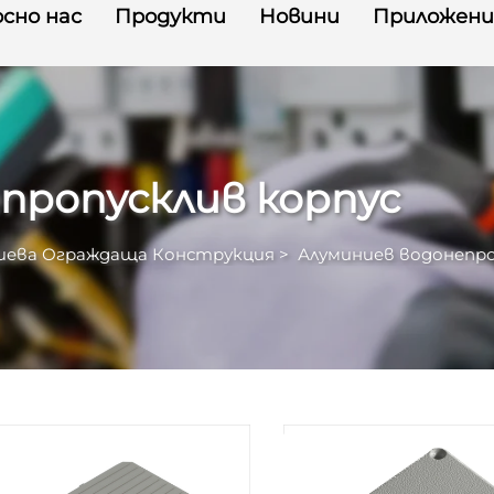
сно нас
Продукти
Новини
Приложени
пропусклив корпус
иева Ограждаща Конструкция
>
Алуминиев водонепро