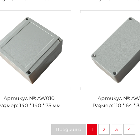
Артикул №: AW010
Артикул №: AW
Размер: 140 * 140 * 75 мм
Размер: 110 * 64 * 
Предишна
1
2
3
4