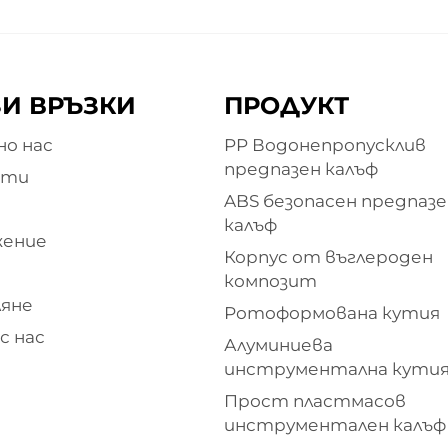
И ВРЪЗКИ
ПРОДУКТ
о нас
PP Водонепропусклив
предпазен калъф
кти
ABS безопасен предпазе
и
калъф
жение
Корпус от въглероден
композит
яне
Ротоформована кутия
с нас
Алуминиева
инструментална кути
Прост пластмасов
инструментален калъф