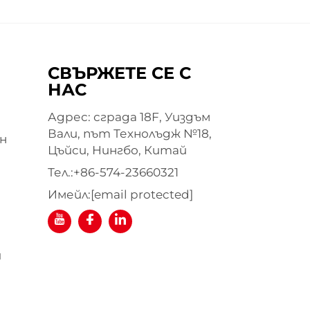
СВЪРЖЕТЕ СЕ С
НАС
Адрес: сграда 18F, Уиздъм
Вали, път Технолъдж №18,
н
Цъйси, Нингбо, Китай
Тел.:
+86-574-23660321
Имейл:
[email protected]
я