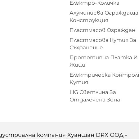
Електро-Количка
Алуминиева Ограждаща
Конструкция
Пластмасов Ограждан
Пластмасова Кутия За
Съхранение
Прототипна Платка И
Жици
Електрическа Контрол
Кутия
LIG Светлина За
Отдалечена Зона
ндустриална компания Хуаншан DRX ООД -