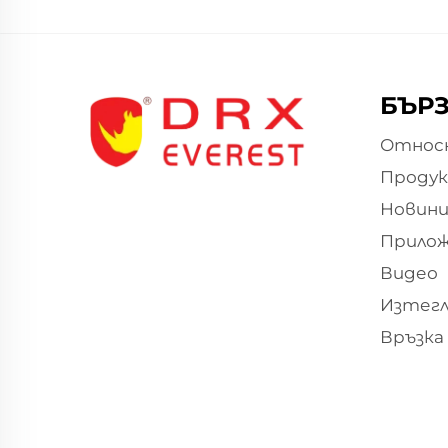
БЪРЗ
Относн
Проду
Новин
Прило
Видео
Изтегл
Връзка 