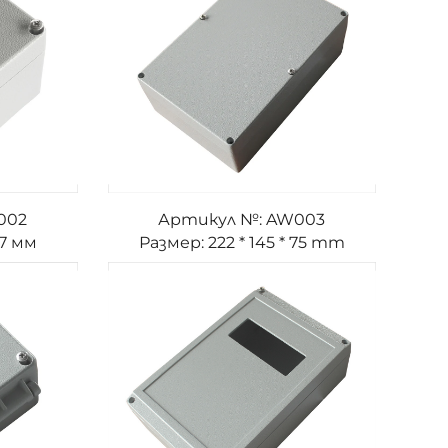
002
Артикул №: AW003
57 мм
Размер: 222 * 145 * 75 mm