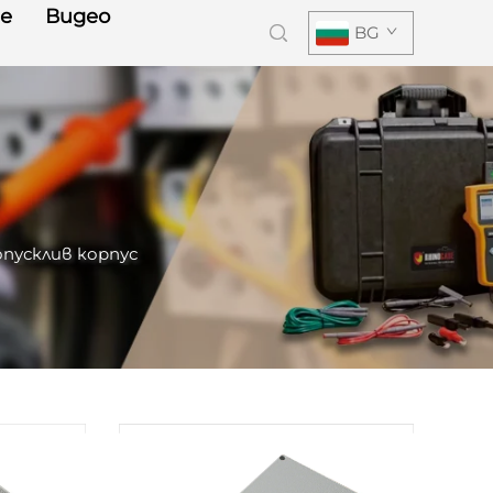
е
Видео
BG
пусклив корпус