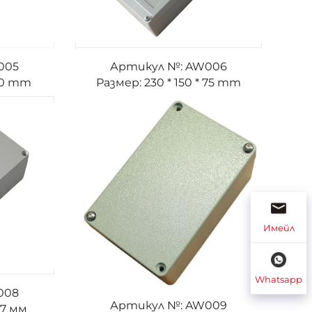
005
Артикул №: AW006
 50 mm
Размер: 230 * 150 * 75 mm
Имейл
Whatsapp
008
Артикул №: AW009
57 мм