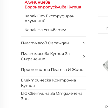
Алуминиева
Водонепропусклива Кутия
Капак От Екструдиран
Алуминий
Капак На Усилвател
Пластмасов Ограждан
Пластмасова Кутия За
Съхранение
Прототипна Платка И Жици
Електрическа Контролна
Кутия
LIG Светлина За Отдалечена
Зона
Р