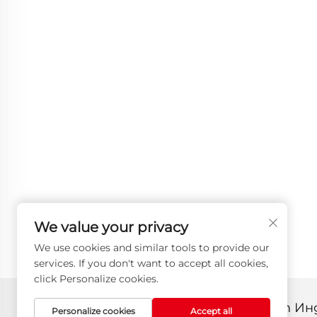
We value your privacy
We use cookies and similar tools to provide our
services. If you don't want to accept all cookies,
click Personalize cookies.
Всички права запазени © 2025 от И
Personalize cookies
Accept all