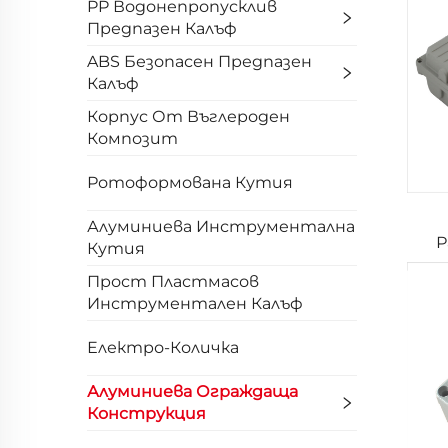
PP Водонепропусклив
Предпазен Калъф
ABS Безопасен Предпазен
Калъф
Корпус От Въглероден
Композит
Ротоформована Кутия
Алуминиева Инструментална
Р
Кутия
Прост Пластмасов
Инструментален Калъф
Електро-Количка
Алуминиева Ограждаща
Конструкция