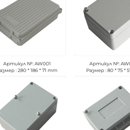
Артикул №: AW001
Артикул №: AW
азмер : 280 * 186 * 71 mm
Размер : 80 * 75 * 