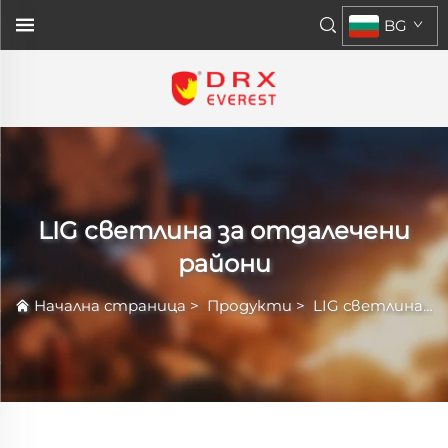
BG
LIG светлина за отдалечени
райони
Начална страница
>
Продукти
>
LIG светлина за отдалечени райони