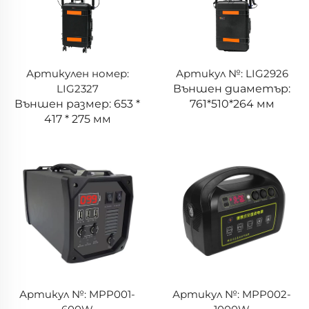
Артикулен номер:
Артикул №: LIG2926
LIG2327
Външен диаметър:
Външен размер: 653 *
761*510*264 мм
417 * 275 мм
Артикул №: MPP001-
Артикул №: MPP002-