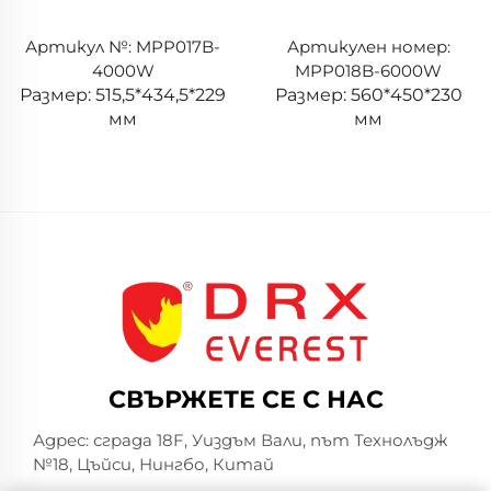
Артикул №: MPP017B-
Артикулен номер:
4000W
MPP018B-6000W
Размер: 515,5*434,5*229
Размер: 560*450*230
мм
мм
СВЪРЖЕТЕ СЕ С НАС
Адрес: сграда 18F, Уиздъм Вали, път Технолъдж
№18, Цъйси, Нингбо, Китай