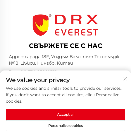
СВЪРЖЕТЕ СЕ С НАС
Адрес: сграда 18F, Уиздъм Вали, път Технолъдж
№18, Цъйси, Нингбо, Китай
Тел.:
+86-574-23660321
We value your privacy
Имейл:
[email protected]
We use cookies and similar tools to provide our services.
If you don't want to accept all cookies, click Personalize
cookies.
Accept all
Всички права запазени © 2025 от Индустриална
компания Хуаншан DRX ООД -
Политика за
Personalize cookies
поверителност