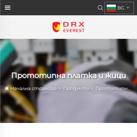
BG
Прототипна платка и жици
Начална страница
>
Продукти
>
Прототипна платка и жици