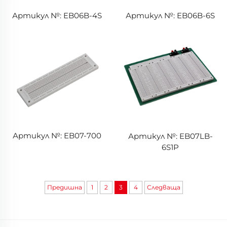
Артикул №: EB06B-4S
Артикул №: EB06B-6S
Артикул №: EB07-700
Артикул №: EB07LB-
6S1P
Предишна
1
2
3
4
Следваща