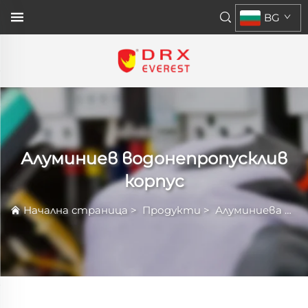
BG
Алуминиев водонепропусклив
корпус
Начална страница
>
Продукти
>
Алуминиева Ограждаща Конструкция