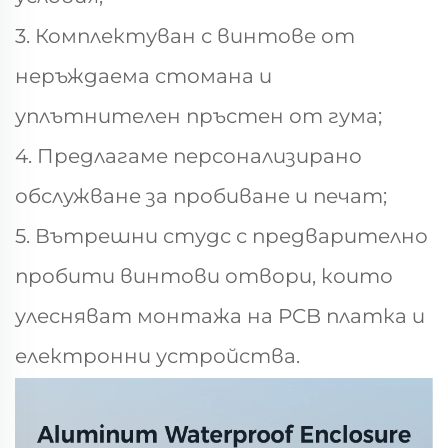
3. Комплектуван с винтове от
неръждаема стомана и
уплътнителен пръстен от гума;
4. Предлагаме персонализирано
обслужване за пробиване и печат;
5. Вътрешни студс с предварително
пробити винтови отвори, които
улесняват монтажа на PCB платка и
електронни устройства.