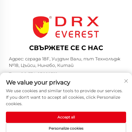
СВЪРЖЕТЕ СЕ С НАС
Адрес: сграда 18F, Уиздъм Вали, път Технолъдж
№18, Цъйси, Нингбо, Китай
Тел.:
+86-574-23660321
We value your privacy
Имейл:
[email protected]
We use cookies and similar tools to provide our services.
If you don't want to accept all cookies, click Personalize
cookies.
Accept all
Всички права запазени © 2025 от Индустриална
компания Хуаншан DRX ООД -
Политика за
Personalize cookies
поверителност