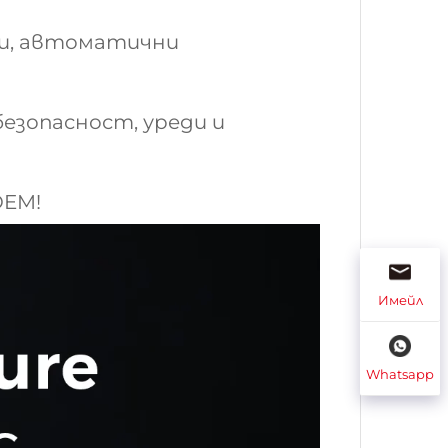
ли, автоматични
езопасност, уреди и
OEM!
Имейл
Whatsapp