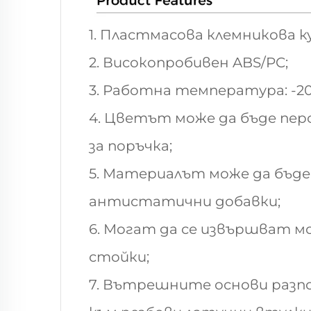
1. Пластмасова клемникова к
2. Високопробивен ABS/PC;
3. Работна температура: -2
4. Цветът може да бъде пер
за поръчка;
5. Материалът може да бъде
антистатични добавки;
6. Могат да се извършват м
стойки;
7. Вътрешните основи разпол