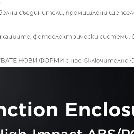
;
абелни съединители, промишлени щепсе
никациите, фотоелектрически системи, б
ТВАТЕ НОВИ ФОРМИ с нас, включително 