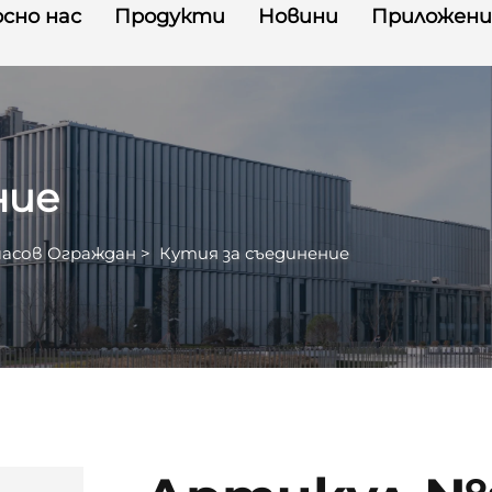
сно нас
Продукти
Новини
Приложени
ние
асов Ограждан
>
Кутия за съединение