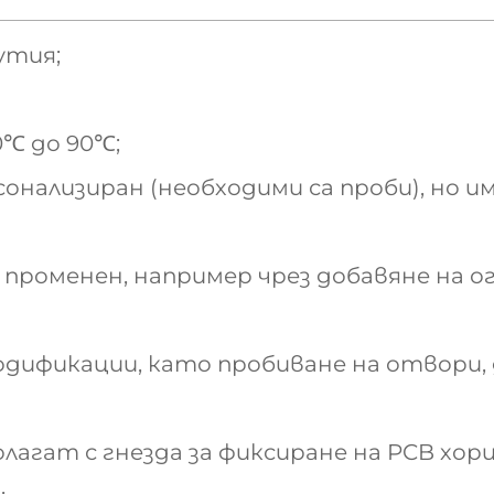
утия;
0℃ до 90℃;
сонализиран (необходими са проби), но 
 променен, например чрез добавяне на о
одификации, като пробиване на отвори, 
агат с гнезда за фиксиране на PCB хор