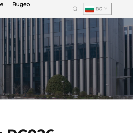
е
Видео
BG