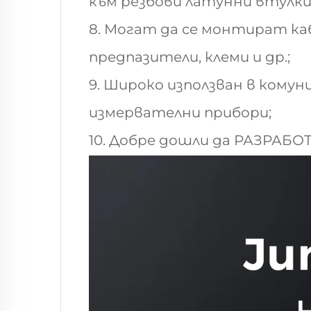
към резбови латунни втулки
8. Могат да се монтират к
предпазители, клеми и др.;
9. Широко използван в кому
измервателни прибори;
10. Добре дошли да РАЗРАБО