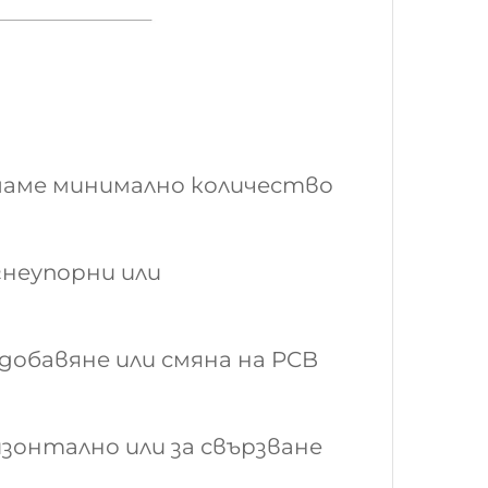
имаме минимално количество
гнеупорни или
добавяне или смяна на PCB
изонтално или за свързване