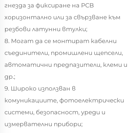
гнезда за фиксиране на PCB
хоризонтално или за свързване към
резбови латунни втулки;
8. Могат да се монтират кабелни
съединители, промишлени щепсели,
автоматични предпазители, клеми и
др.;
9. Широко използван в
комуникациите, фотоелектрически
системи, безопасност, уреди и
измервателни прибори;