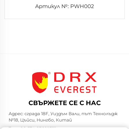
Артикул №: PWH002
СВЪРЖЕТЕ СЕ С НАС
Адрес: сграда 18F, Уиздъм Вали, път Технолъдж
№18, Цъйси, Нингбо, Китай
Тел.:
+86-574-23660321