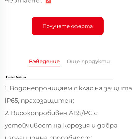
Чертаене :
Получете оферта
Въведение
Още продукти
1. Водонепроницаем с клас на защита
IP65, прахозащитен;
2. Високопробивен ABS/PC с
устойчивост на корозия и добра
изолационна способност;