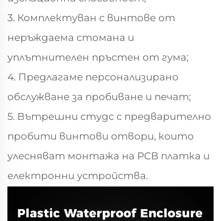
3. Комплектуван с винтове от
неръждаема стомана и
уплътнителен пръстен от гума;
4. Предлагаме персонализирано
обслужване за пробиване и печат;
5. Вътрешни студс с предварително
пробити винтови отвори, които
улесняват монтажа на PCB платка и
електронни устройства.