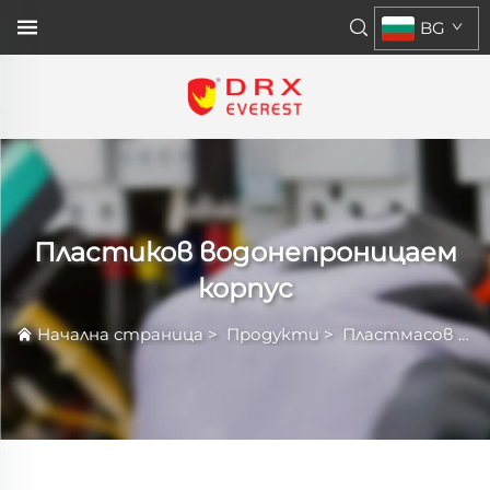
BG
Пластиков водонепроницаем
корпус
Начална страница
>
Продукти
>
Пластмасов Ограждан