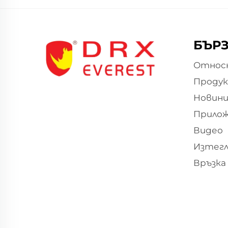
БЪРЗ
Относн
Проду
Новин
Прило
Видео
Изтегл
Връзка 