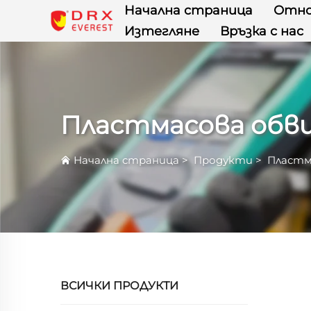
Начална страница
Отно
Изтегляне
Връзка с нас
Пластмасова обв
Начална страница
>
Продукти
>
Пластм
ВСИЧКИ ПРОДУКТИ