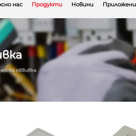
сно нас
Продукти
Новини
Приложени
ивка
асова обвивка