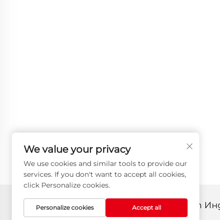
We value your privacy
We use cookies and similar tools to provide our
services. If you don't want to accept all cookies,
click Personalize cookies.
Всички права запазени © 2025 от И
Personalize cookies
Accept all
Политика за поверителност