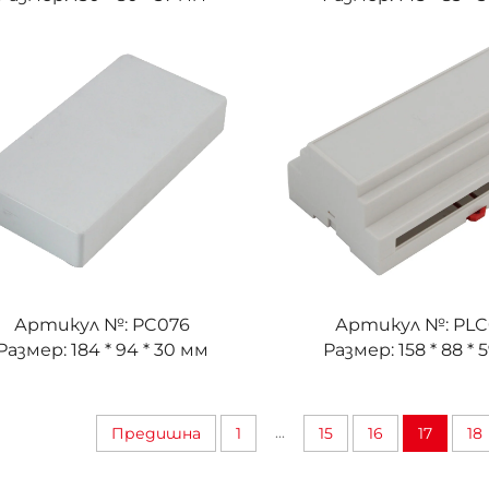
Артикул №: PC076
Артикул №: PLC
Размер: 184 * 94 * 30 мм
Размер: 158 * 88 * 
...
Предишна
1
15
16
17
18