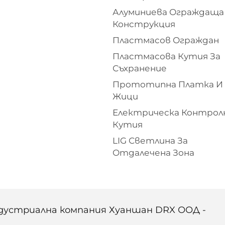
Алуминиева Ограждаща
Конструкция
Пластмасов Ограждан
Пластмасова Кутия За
Съхранение
Прототипна Платка И
Жици
Електрическа Контрол
Кутия
LIG Светлина За
Отдалечена Зона
ндустриална компания Хуаншан DRX ООД -