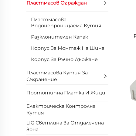
Пластмасов Ограждан
Пластмасова
Водонепроницаема Кутия
Разклонителен Капак
Корпус За Монтаж На Шина
Корпус За Ръчно Държане
Пластмасова Кутия За
Съхранение
Прототипна Платка И Жици
Електрическа Контролна
Кутия
LIG Светлина За Отдалечена
Зона