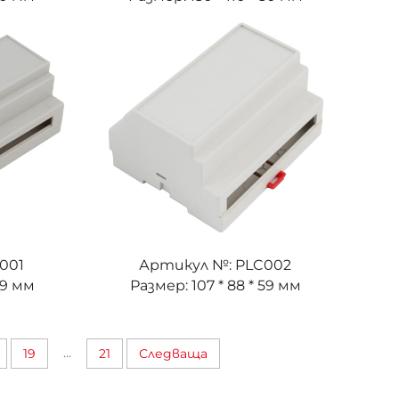
001
Артикул №: PLC002
59 мм
Размер: 107 * 88 * 59 мм
...
19
21
Следваща