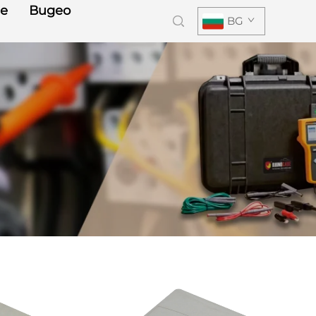
е
Видео
BG