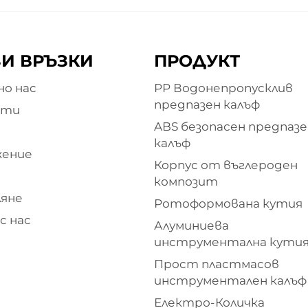
И ВРЪЗКИ
ПРОДУКТ
о нас
PP Водонепропусклив
предпазен калъф
кти
ABS безопасен предпазе
и
калъф
жение
Корпус от въглероден
композит
яне
Ротоформована кутия
с нас
Алуминиева
инструментална кути
Прост пластмасов
инструментален калъф
Електро-Количка