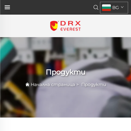
BG
Продукти
Начална страница
>
Продукти