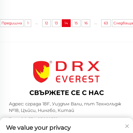
...
...
Предишна
1
12
13
14
15
16
63
Следваща
СВЪРЖЕТЕ СЕ С НАС
Адрес: сграда 18F, Уиздъм Вали, път Технолъдж
№18, Цъйси, Нингбо, Китай
Тел.:
+86-574-23660321
We value your privacy
Имейл:
[email protected]