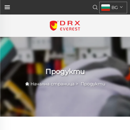
BG
Продукти
Начална страница
>
Продукти