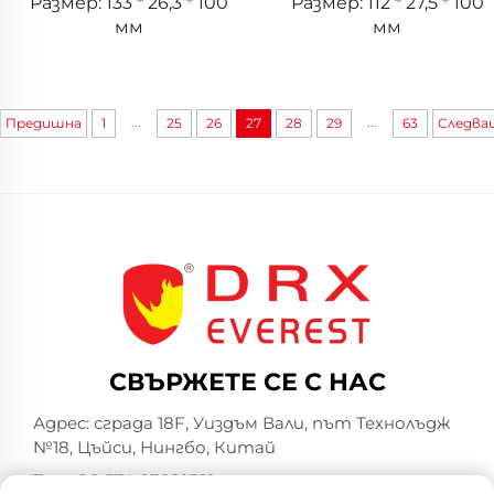
Размер: 133 * 26,3 * 100
Размер: 112 * 27,5 * 100
мм
мм
...
...
Предишна
1
25
26
27
28
29
63
Следва
СВЪРЖЕТЕ СЕ С НАС
Адрес: сграда 18F, Уиздъм Вали, път Технолъдж
№18, Цъйси, Нингбо, Китай
Тел.:
+86-574-23660321