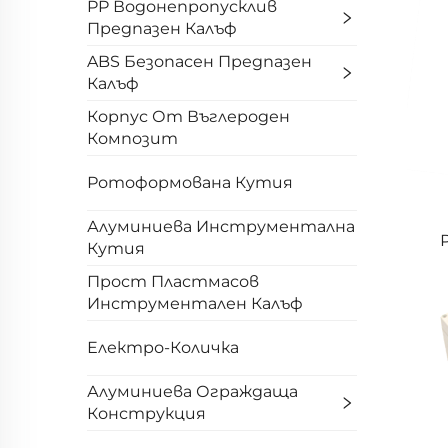
PP Водонепропусклив
Предпазен Калъф
ABS Безопасен Предпазен
Калъф
Корпус От Въглероден
Композит
Ротоформована Кутия
Алуминиева Инструментална
Кутия
Прост Пластмасов
Инструментален Калъф
Електро-Количка
Алуминиева Ограждаща
Конструкция