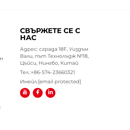
СВЪРЖЕТЕ СЕ С
НАС
Адрес: сграда 18F, Уиздъм
Вали, път Технолъдж №18,
н
Цъйси, Нингбо, Китай
Тел.:
+86-574-23660321
Имейл:
[email protected]
я