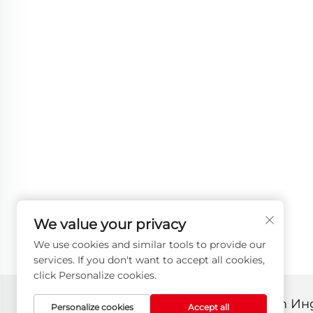
We value your privacy
We use cookies and similar tools to provide our
services. If you don't want to accept all cookies,
click Personalize cookies.
Всички права запазени © 2025 от И
Personalize cookies
Accept all