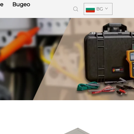
е
Видео
BG