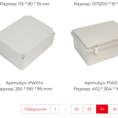
Размер: 115 * 90 * 55 мм
Размер: 157(201) * 91
Артикул: PW014
Артикул: PW0
азмер: 250 * 190 * 99 mm
Размер: 402 * 304 *
...
Предишна
1
32
33
34
35