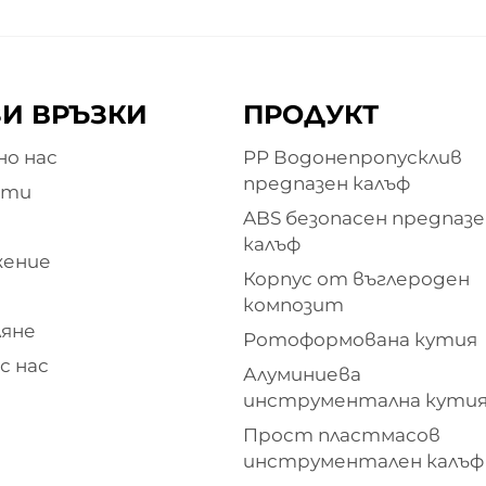
И ВРЪЗКИ
ПРОДУКТ
о нас
PP Водонепропусклив
предпазен калъф
кти
ABS безопасен предпазе
и
калъф
жение
Корпус от въглероден
композит
яне
Ротоформована кутия
с нас
Алуминиева
инструментална кути
Прост пластмасов
инструментален калъф