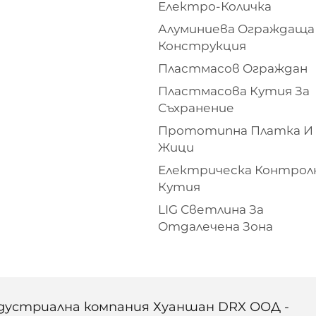
Електро-Количка
Алуминиева Ограждаща
Конструкция
Пластмасов Ограждан
Пластмасова Кутия За
Съхранение
Прототипна Платка И
Жици
Електрическа Контрол
Кутия
LIG Светлина За
Отдалечена Зона
ндустриална компания Хуаншан DRX ООД -