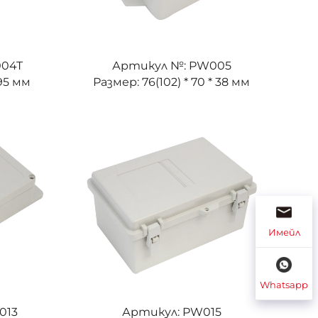
004T
Артикул №: PW005
 95 мм
Размер: 76(102) * 70 * 38 мм
Имейл
Whatsapp
013
Артикул: PW015