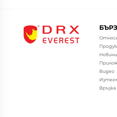
БЪРЗ
Относн
Проду
Новин
Прило
Видео
Изтегл
Връзка 