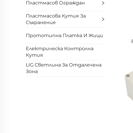
Пластмасов Ограждан
Пластмасова Кутия За
Съхранение
Прототипна Платка И Жици
Електрическа Контролна
Кутия
LIG Светлина За Отдалечена
Зона