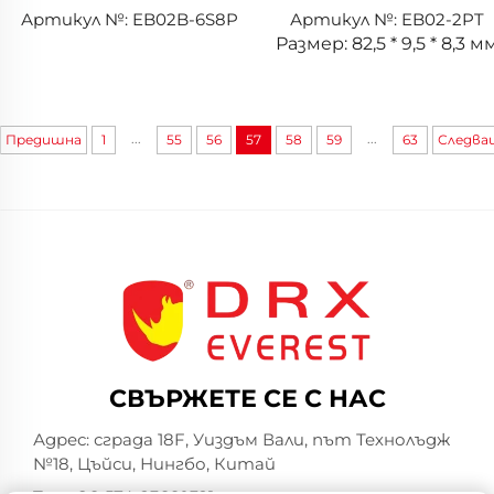
Артикул №: EB02B-6S8P
Артикул №: EB02-2PT
Размер: 82,5 * 9,5 * 8,3 м
...
...
Предишна
1
55
56
57
58
59
63
Следва
СВЪРЖЕТЕ СЕ С НАС
Адрес: сграда 18F, Уиздъм Вали, път Технолъдж
№18, Цъйси, Нингбо, Китай