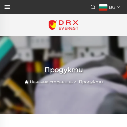
BG
Продукти
Начална страница
>
Продукти