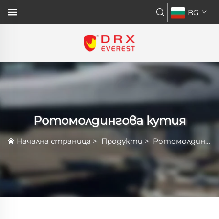
BG
Ротомолдингова кутия
Начална страница
>
Продукти
>
Ротомолдингова кутия