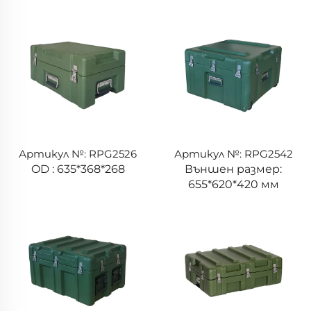
Артикул №: RPG2526
Артикул №: RPG2542
OD : 635*368*268
Външен размер:
655*620*420 мм