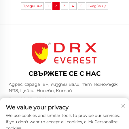
Предишна
1
2
3
4
5
Следваща
СВЪРЖЕТЕ СЕ С НАС
Адрес: сграда 18F, Уиздъм Вали, път Технолъдж
№18, Цъйси, Нингбо, Китай
Тел.:
+86-574-23660321
We value your privacy
Имейл:
[email protected]
We use cookies and similar tools to provide our services.
If you don't want to accept all cookies, click Personalize
cookies.