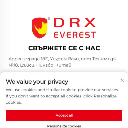
СВЪРЖЕТЕ СЕ С НАС
Адрес: сграда 18F, Уиздъм Вали, път Технолъдж
№18, Цъйси, Нингбо, Китай
Тел.:
+86-574-23660321
We value your privacy
Имейл:
[email protected]
We use cookies and similar tools to provide our services.
If you don't want to accept all cookies, click Personalize
cookies.
Accept all
Всички права запазени © 2025 от Индустриална
компания Хуаншан DRX ООД -
Политика за
Personalize cookies