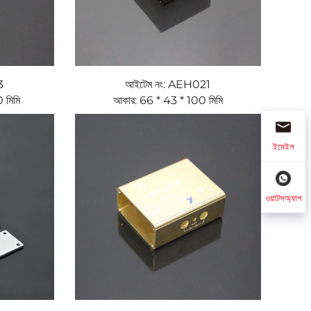
3
আইটেম নং: AEH021
 মিমি
আকার: 66 * 43 * 100 মিমি
ইমেইল
ওয়াটসঅ্যাপ