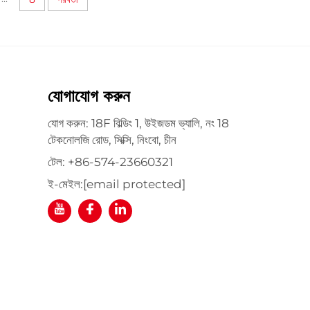
যোগাযোগ করুন
যোগ করুন: 18F বিল্ডিং 1, উইজডম ভ্যালি, নং 18
টেকনোলজি রোড, সিক্সি, নিংবো, চীন
টেল:
+86-574-23660321
ই-মেইল:
[email protected]