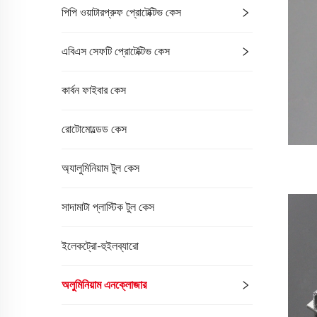
পিপি ওয়াটারপ্রুফ প্রোটেক্টিভ কেস
এবিএস সেফটি প্রোটেক্টিভ কেস
কার্বন ফাইবার কেস
রোটোমোল্ডেড কেস
অ্যালুমিনিয়াম টুল কেস
সাদামাটা প্লাস্টিক টুল কেস
ইলেকট্রো-হুইলব্যারো
অলুমিনিয়াম এনক্লোজার