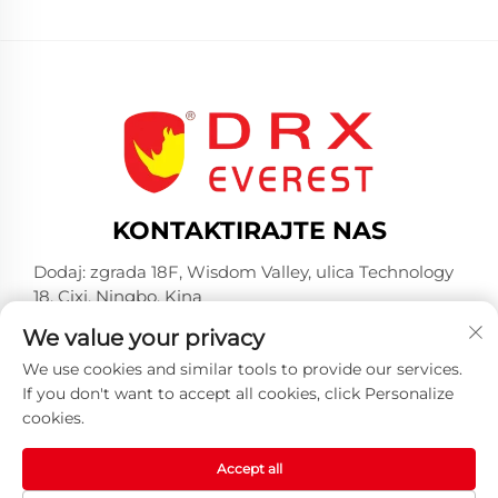
KONTAKTIRAJTE NAS
Dodaj: zgrada 18F, Wisdom Valley, ulica Technology
18, Cixi, Ningbo, Kina
-Tel:
+86-574-23660321
We value your privacy
E-mail:
[email protected]
We use cookies and similar tools to provide our services.
If you don't want to accept all cookies, click Personalize
cookies.
Accept all
Autorsko pravo © 2025. Huangshan DRX Industrial Co.,