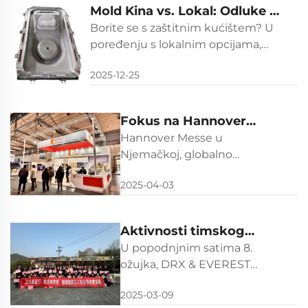
Povećati životni vijek, pouzdanost i
Mold Kina vs. Lokal: Odluke o
povrat dobiti (ROI)
strateškom nabavci
Borite se s zaštitnim kućištem? U
poređenju s lokalnim opcijama,
porezni troškovi, kvaliteta,
2025-12-25
usklađenost i podrška Mold Kine.
Odlučite sada.
Fokus na Hannover
Messe 2025, Njemačka
Hannover Messe u
Njemačkoj, globalno
prepoznatljiv industrijski
2025-04-03
događaj koji dosljedno
privlači značajnu pažnju
čitavog globalnog
Aktivnosti timskog
industrijskog polja, službeno
graditeljstva za proslavu
U popodnjnim satima 8.
je otvorio vrata 31. ožujka
Dana žena 8. ožujka
ožujka, DRX & EVEREST
2025. i nastavit će trajati do 4.
pokazali su duboku
travnja....
2025-03-09
posvećenost svojoj