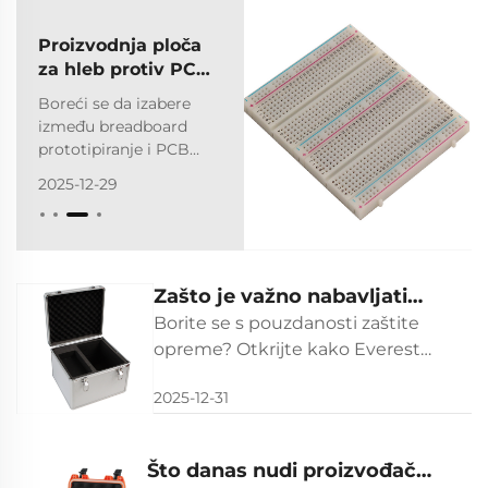
Proizvodnja ploča
za hleb protiv PCB-
a: odabir pravog
Boreći se da izabere
pristupa za vaš
između breadboard
projekt
prototipiranje i PCB
dizajn? Usporedite
2025-12-29
brzinu, cijenu,
pouzdanost i
skalabilnost za razvoj
B2B elektronike. Uzmi
stručnog savjetnika
Zašto je važno nabavljati
sada.
aluminijumske kućište u Kini
Borite se s pouzdanosti zaštite
opreme? Otkrijte kako Everest
Case®-ovi ISO 9001-certificirani,
2025-12-31
IP67/IP68 aluminijumski kućišta
pružaju neprikosnovanu
izdržljivost, prilagodbu i ROI.
Što danas nudi proizvođač
Dobijte citat danas.