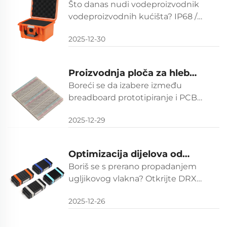
vodootpornih kućišta
Što danas nudi vodeproizvodnik
vodeproizvodnih kućišta? IP68 /
MIL-STD zaštita, prilagođeni uvodi
2025-12-30
pjene, pametne funkcije i globalna
podrška. Otkrijte svoje
mogućnosti.
Proizvodnja ploča za hleb
protiv PCB-a: odabir pravog
Boreći se da izabere između
pristupa za vaš projekt
breadboard prototipiranje i PCB
dizajn? Usporedite brzinu, cijenu,
2025-12-29
pouzdanost i skalabilnost za razvoj
B2B elektronike. Uzmi stručnog
savjetnika sada.
Optimizacija dijelova od
ugljikovog vlakna za
Boriš se s prerano propadanjem
dugotrajnu upotrebu
ugljikovog vlakna? Otkrijte DRX
EVEREST-ov 5-korak optimizacije
2025-12-26
okvir za zrakoplovstvo, automobil i
odbrambene komponente.