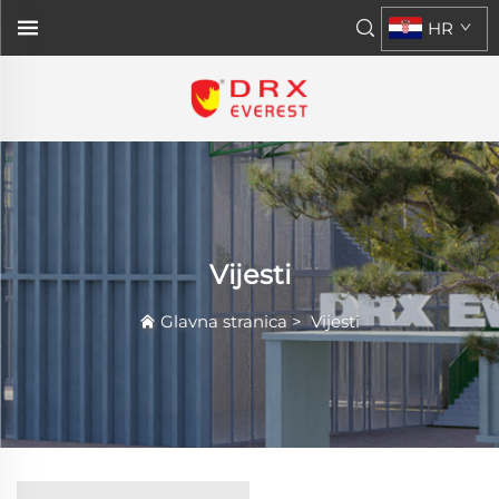
HR
Vijesti
Glavna stranica
>
Vijesti