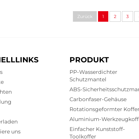
Zurück
1
2
3
ELLLINKS
PRODUKT
s
PP-Wasserdichter
Schutzmantel
te
ABS-Sicherheitsschutzma
hten
Carbonfaser-Gehäuse
dung
Rotationsgeformter Koffe
Aluminium-Werkzeugkoff
rladen
Einfacher Kunststoff-
iere uns
Toolkoffer