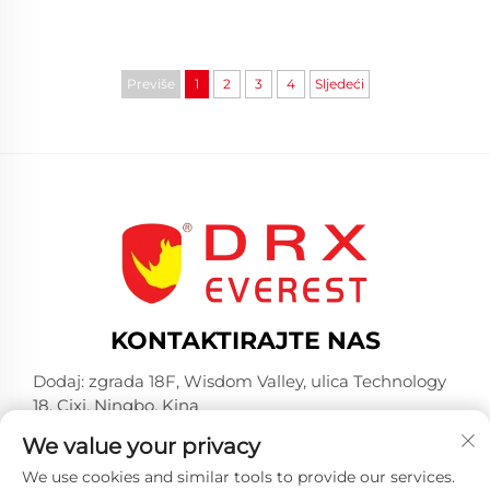
Previše
1
2
3
4
Sljedeći
KONTAKTIRAJTE NAS
Dodaj: zgrada 18F, Wisdom Valley, ulica Technology
18, Cixi, Ningbo, Kina
-Tel:
+86-574-23660321
We value your privacy
E-mail:
[email protected]
We use cookies and similar tools to provide our services.