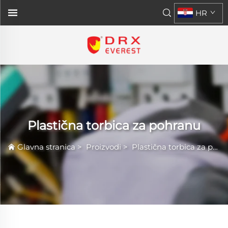
HR
Plastična torbica za pohranu
Glavna stranica
>
Proizvodi
>
Plastična torbica za pohranu