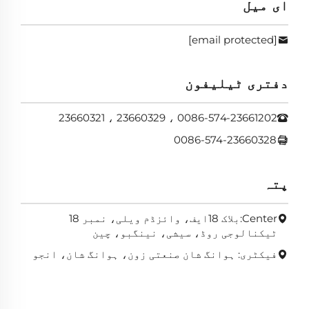
ای میل
[email protected]
دفتری ٹیلیفون
0086-574-23661202 ، 23660329 ، 23660321
0086-574-23660328
پتہ
Center:بلاک 18ایف، وائزڈم ویلی، نمبر 18
ٹیکنالوجی روڈ، سیشی، نینگبو، چین
فیکٹری: ہوانگ شان صنعتی زون، ہوانگ شان، انجو