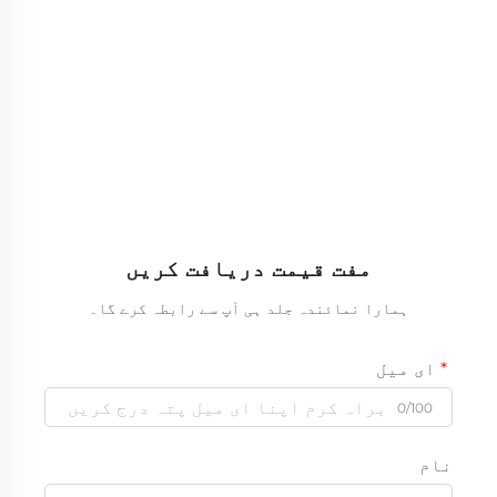
مفت قیمت دریافت کریں
ہمارا نمائندہ جلد ہی آپ سے رابطہ کرے گا۔
ای میل
0/100
نام