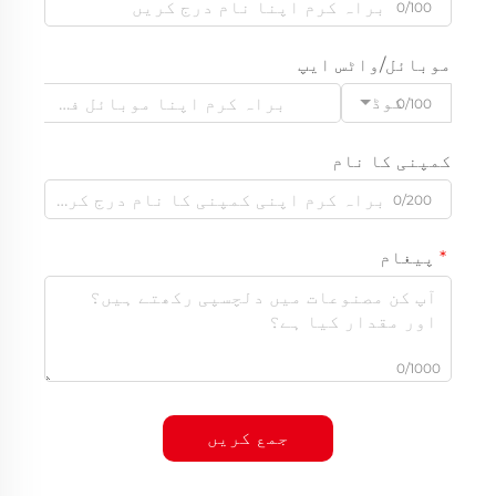
0/100
موبائل/واٹس ایپ
کوڈ
0/100
کمپنی کا نام
0/200
پیغام
0/1000
جمع کریں