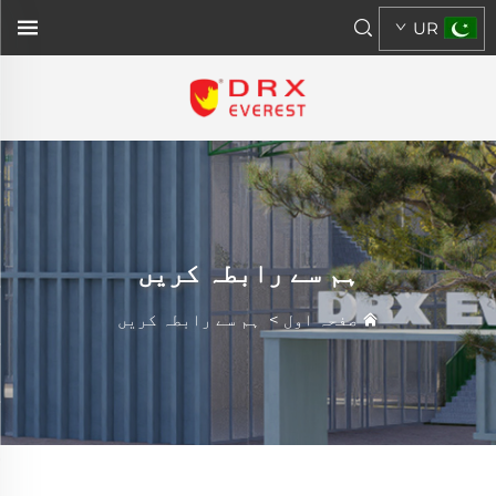
UR
ہم سے رابطہ کریں
صفحہ اول
>
ہم سے رابطہ کریں