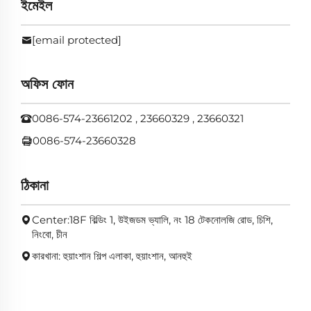
ইমেইল
[email protected]
অফিস ফোন
0086-574-23661202 , 23660329 , 23660321
0086-574-23660328
ঠিকানা
Center:18F বিল্ডিং 1, উইজডম ভ্যালি, নং 18 টেকনোলজি রোড, চিশি,
নিংবো, চীন
কারখানা: হুয়াংশান শিল্প এলাকা, হুয়াংশান, আনহুই