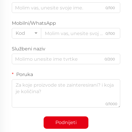
0/100
Mobilni/WhatsApp
Kod
0/100
Službeni naziv
0/200
Poruka
0/1000
Podnijeti