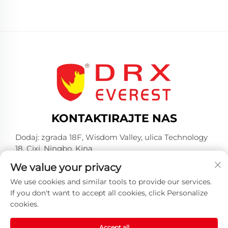
KONTAKTIRAJTE NAS
Dodaj: zgrada 18F, Wisdom Valley, ulica Technology
18, Cixi, Ningbo, Kina
-Tel:
+86-574-23660321
We value your privacy
E-mail:
[email protected]
We use cookies and similar tools to provide our services.
If you don't want to accept all cookies, click Personalize
cookies.
Accept all