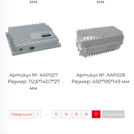
мм
мм
Артикул №: AAP027
Артикул №: AAP028
Размер: 112,6*140,7*27
Размер: 450*195*149 мм
мм
...
Предишна
1
13
14
15
16
17
Следваща