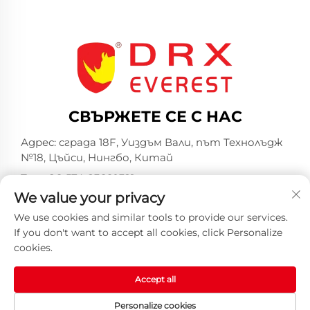
СВЪРЖЕТЕ СЕ С НАС
Адрес: сграда 18F, Уиздъм Вали, път Технолъдж
№18, Цъйси, Нингбо, Китай
Тел.:
+86-574-23660321
We value your privacy
Имейл:
[email protected]
We use cookies and similar tools to provide our services.
If you don't want to accept all cookies, click Personalize
cookies.
Accept all
Всички права запазени © 2025 от Индустриална
компания Хуаншан DRX ООД -
Политика за
Personalize cookies