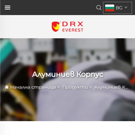
BG
Алуминиев Корпус
Начална страница
>
Продукти
>
Алуминиев Корпус