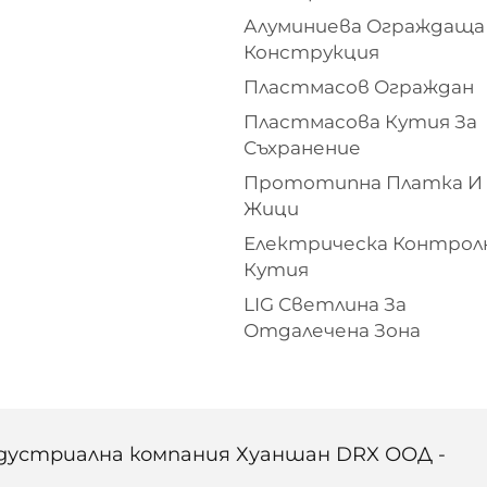
Алуминиева Ограждаща
Конструкция
Пластмасов Ограждан
Пластмасова Кутия За
Съхранение
Прототипна Платка И
Жици
Електрическа Контрол
Кутия
LIG Светлина За
Отдалечена Зона
ндустриална компания Хуаншан DRX ООД -