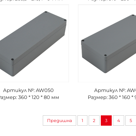
Артикул №: AW050
Артикул №: AW
азмер: 360 * 120 * 80 мм
Размер: 360 * 160 *
Предишна
1
2
3
4
5