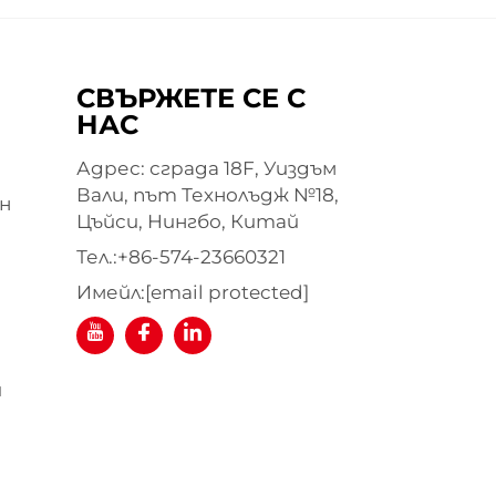
СВЪРЖЕТЕ СЕ С
НАС
Адрес: сграда 18F, Уиздъм
Вали, път Технолъдж №18,
н
Цъйси, Нингбо, Китай
Тел.:
+86-574-23660321
Имейл:
[email protected]
я