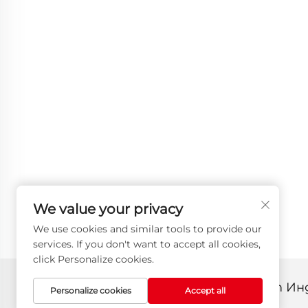
We value your privacy
We use cookies and similar tools to provide our
services. If you don't want to accept all cookies,
click Personalize cookies.
Всички права запазени © 2025 от И
Personalize cookies
Accept all
Политика за поверителност