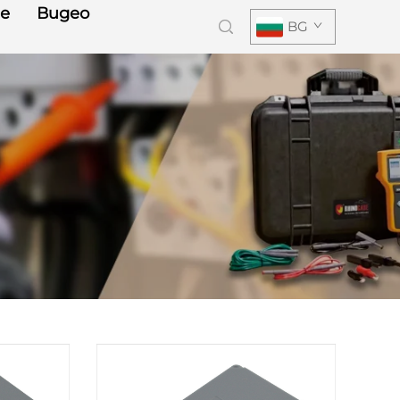
е
Видео
BG