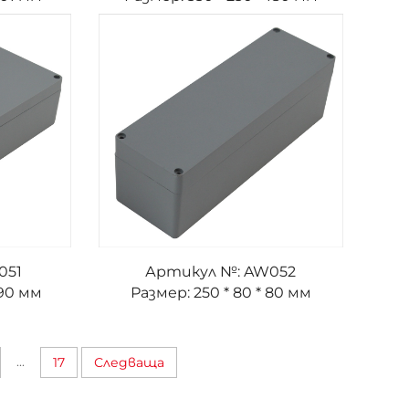
051
Артикул №: AW052
 90 мм
Размер: 250 * 80 * 80 мм
...
17
Следваща