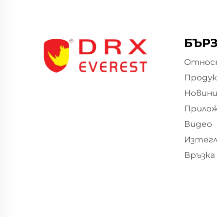
БЪРЗ
Относн
Проду
Новин
Прило
Видео
Изтегл
Връзка 