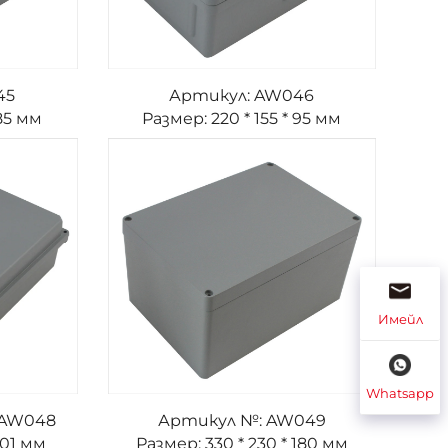
45
Артикул: AW046
 85 мм
Размер: 220 * 155 * 95 мм
Имейл
Whatsapp
 AW048
Артикул №: AW049
101 мм
Размер: 330 * 230 * 180 мм