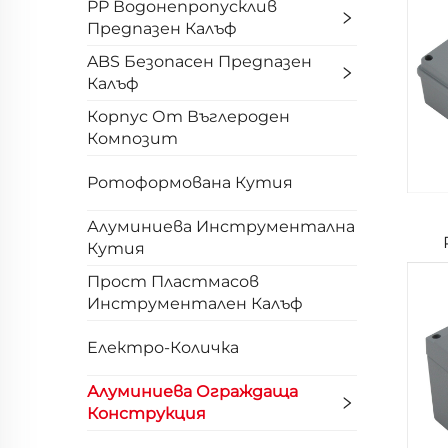
PP Водонепропусклив
Предпазен Калъф
ABS Безопасен Предпазен
Калъф
Корпус От Въглероден
Композит
Ротоформована Кутия
Алуминиева Инструментална
Кутия
Прост Пластмасов
Инструментален Калъф
Електро-Количка
Алуминиева Ограждаща
Конструкция