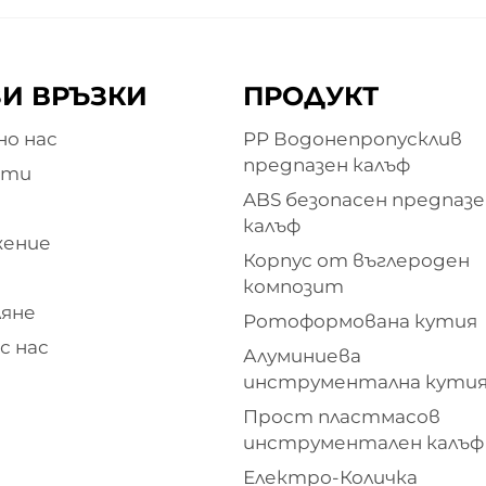
И ВРЪЗКИ
ПРОДУКТ
о нас
PP Водонепропусклив
предпазен калъф
кти
ABS безопасен предпазе
и
калъф
жение
Корпус от въглероден
композит
яне
Ротоформована кутия
с нас
Алуминиева
инструментална кути
Прост пластмасов
инструментален калъф
Електро-Количка