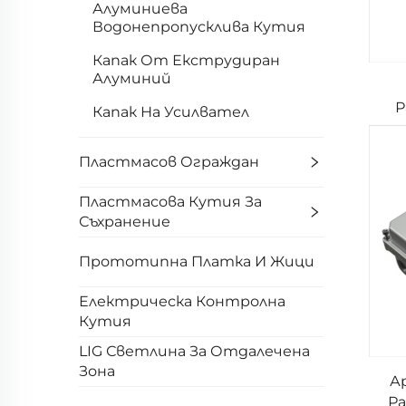
Алуминиева
Водонепропусклива Кутия
Капак От Екструдиран
Алуминий
Р
Капак На Усилвател
Пластмасов Ограждан
Пластмасова Кутия За
Съхранение
Прототипна Платка И Жици
Електрическа Контролна
Кутия
LIG Светлина За Отдалечена
Зона
А
Ра