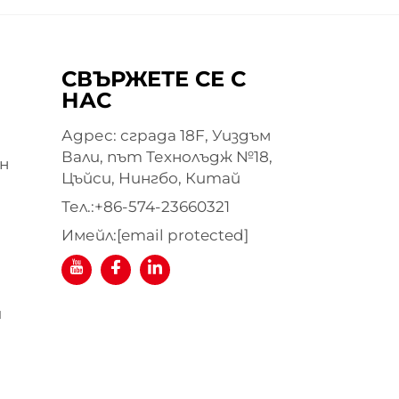
СВЪРЖЕТЕ СЕ С
НАС
Адрес: сграда 18F, Уиздъм
Вали, път Технолъдж №18,
н
Цъйси, Нингбо, Китай
Тел.:
+86-574-23660321
Имейл:
[email protected]
я