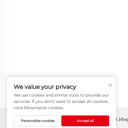
We value your privacy
We use cookies and similar tools to provide our
services. If you don't want to accept all cookies,
click Personalize cookies.
Всички права запазени © 2025 от И
Personalize cookies
Accept all
Политика за поверителност