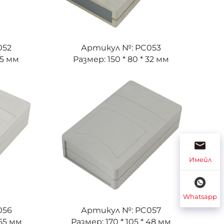
052
Артикул №: PC053
25 мм
Размер: 150 * 80 * 32 мм
Имейл
Whatsapp
056
Артикул №: PC057
 55 мм
Размер: 170 * 105 * 48 мм