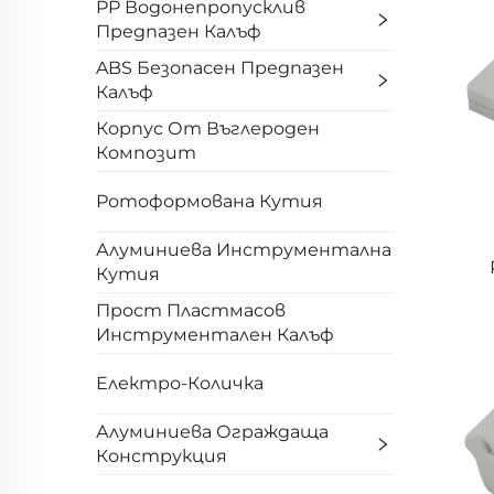
PP Водонепропусклив
Предпазен Калъф
ABS Безопасен Предпазен
Калъф
Корпус От Въглероден
Композит
Ротоформована Кутия
Алуминиева Инструментална
Кутия
Прост Пластмасов
Инструментален Калъф
Електро-Количка
Алуминиева Ограждаща
Конструкция