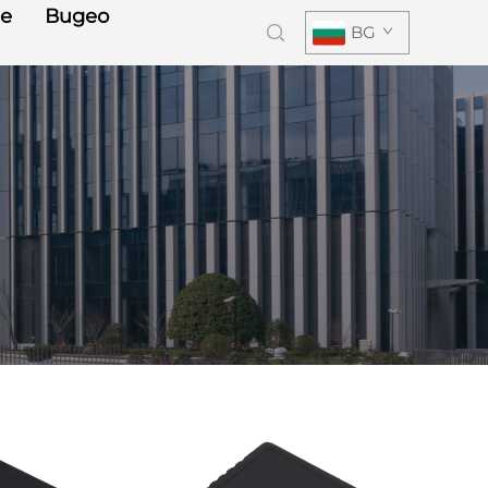
е
Видео
BG