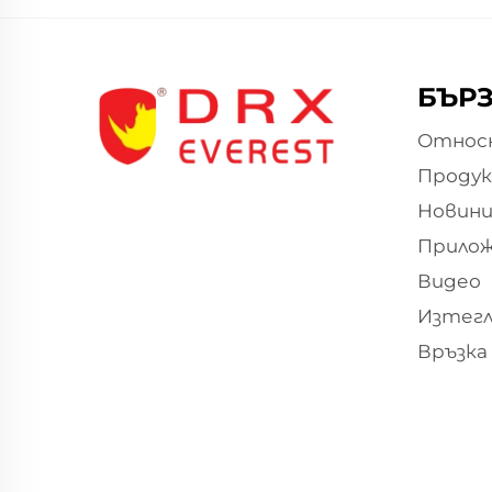
БЪРЗ
Относн
Проду
Новин
Прило
Видео
Изтегл
Връзка 