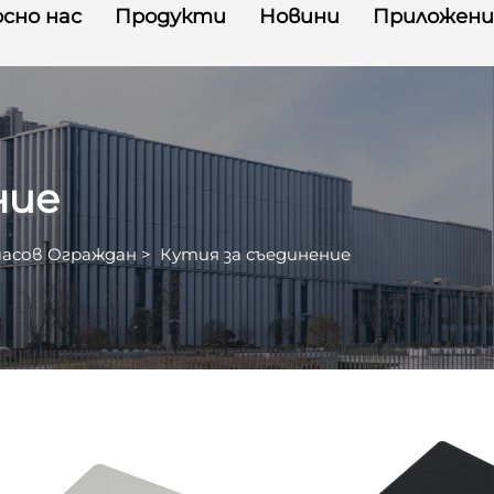
сно нас
Продукти
Новини
Приложени
ние
асов Ограждан
>
Кутия за съединение