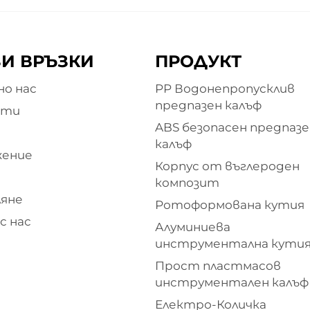
И ВРЪЗКИ
ПРОДУКТ
о нас
PP Водонепропусклив
предпазен калъф
кти
ABS безопасен предпазе
и
калъф
жение
Корпус от въглероден
композит
яне
Ротоформована кутия
с нас
Алуминиева
инструментална кути
Прост пластмасов
инструментален калъф
Електро-Количка