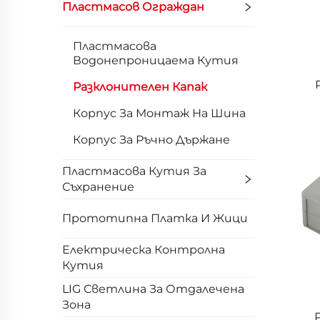
Пластмасов Ограждан
Пластмасова
Водонепроницаема Кутия
Разклонителен Капак
Корпус За Монтаж На Шина
Корпус За Ръчно Държане
Пластмасова Кутия За
Съхранение
Прототипна Платка И Жици
Електрическа Контролна
Кутия
LIG Светлина За Отдалечена
Зона
Р