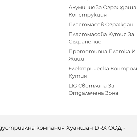
Алуминиева Ограждаща
Конструкция
Пластмасов Ограждан
Пластмасова Кутия За
Съхранение
Прототипна Платка И
Жици
Електрическа Контрол
Кутия
LIG Светлина За
Отдалечена Зона
ндустриална компания Хуаншан DRX ООД -