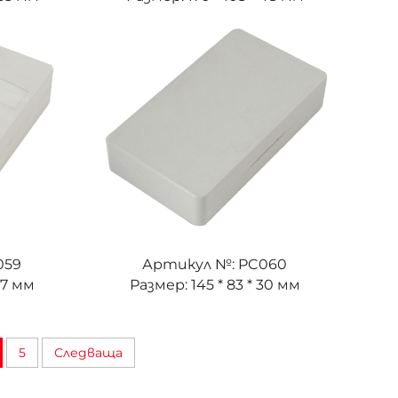
059
Артикул №: PC060
37 мм
Размер: 145 * 83 * 30 мм
5
Следваща