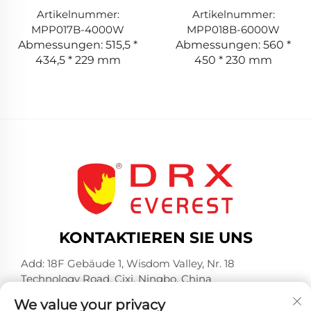
Artikelnummer:
Artikelnummer:
MPP017B-4000W
MPP018B-6000W
Abmessungen: 515,5 *
Abmessungen: 560 *
434,5 * 229 mm
450 * 230 mm
KONTAKTIEREN SIE UNS
Add: 18F Gebäude 1, Wisdom Valley, Nr. 18
Technology Road, Cixi, Ningbo, China
Tel.:
+86-574-23660321
We value your privacy