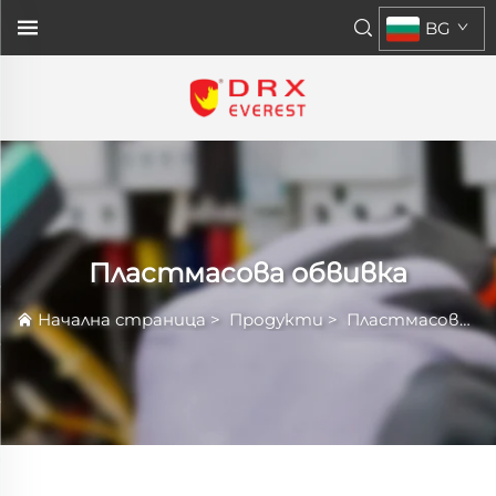
BG
Пластмасова обвивка
Начална страница
>
Продукти
>
Пластмасова обвивка