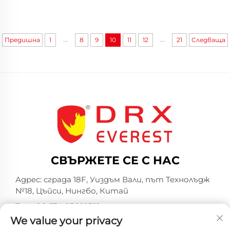
...
...
Предишна
1
8
9
10
11
12
21
Следваща
СВЪРЖЕТЕ СЕ С НАС
Адрес: сграда 18F, Уиздъм Вали, път Технолъдж
№18, Цъйси, Нингбо, Китай
Тел.:
+86-574-23660321
We value your privacy
Имейл:
[email protected]