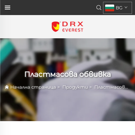
BG
Пластмасова обвивка
Начална страница
>
Продукти
>
Пластмасова обвивка