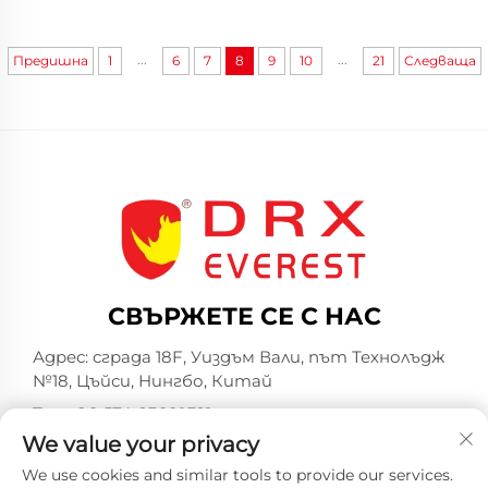
...
...
Предишна
1
6
7
8
9
10
21
Следваща
СВЪРЖЕТЕ СЕ С НАС
Адрес: сграда 18F, Уиздъм Вали, път Технолъдж
№18, Цъйси, Нингбо, Китай
Тел.:
+86-574-23660321
We value your privacy
Имейл:
[email protected]
We use cookies and similar tools to provide our services.