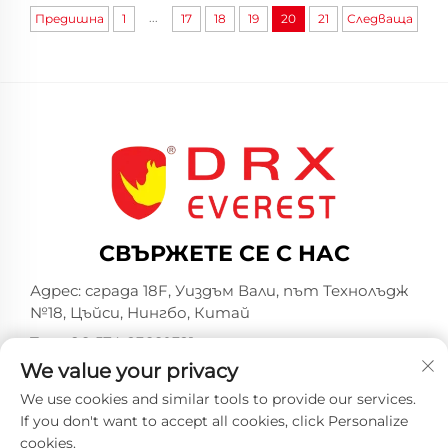
...
Предишна
1
17
18
19
20
21
Следваща
СВЪРЖЕТЕ СЕ С НАС
Адрес: сграда 18F, Уиздъм Вали, път Технолъдж
№18, Цъйси, Нингбо, Китай
Тел.:
+86-574-23660321
We value your privacy
Имейл:
[email protected]
We use cookies and similar tools to provide our services.
If you don't want to accept all cookies, click Personalize
cookies.