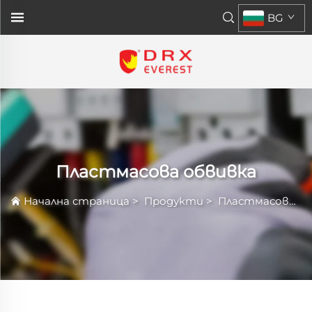
BG
Пластмасова обвивка
Начална страница
>
Продукти
>
Пластмасова обвивка