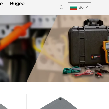
е
Видео
BG