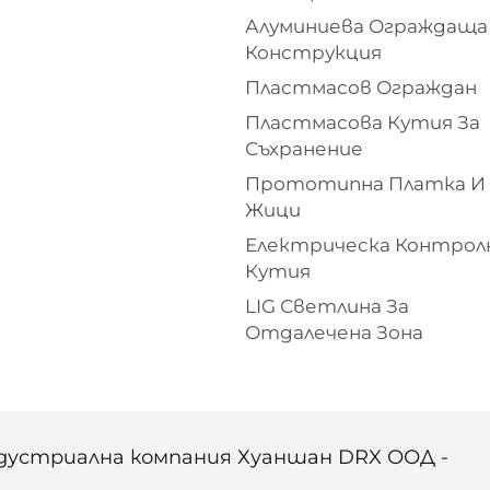
Алуминиева Ограждаща
Конструкция
Пластмасов Ограждан
Пластмасова Кутия За
Съхранение
Прототипна Платка И
Жици
Електрическа Контрол
Кутия
LIG Светлина За
Отдалечена Зона
ндустриална компания Хуаншан DRX ООД -