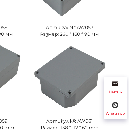
056
Артикул №: AW057
 90 мм
Размер: 260 * 160 * 90 мм
Имейл
Whatsapp
059
Артикул №: AW061
 90 mm
Размер: 138 * 112 * 62 mm