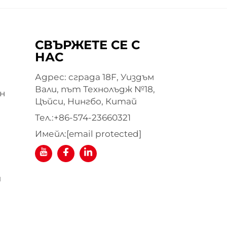
СВЪРЖЕТЕ СЕ С
НАС
Адрес: сграда 18F, Уиздъм
Вали, път Технолъдж №18,
н
Цъйси, Нингбо, Китай
Тел.:
+86-574-23660321
Имейл:
[email protected]
я