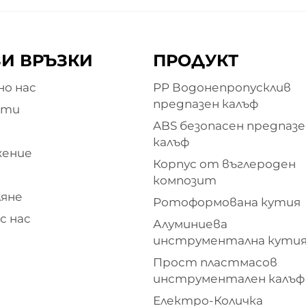
И ВРЪЗКИ
ПРОДУКТ
о нас
PP Водонепропусклив
предпазен калъф
кти
ABS безопасен предпазе
и
калъф
жение
Корпус от въглероден
композит
яне
Ротоформована кутия
с нас
Алуминиева
инструментална кути
Прост пластмасов
инструментален калъф
Електро-Количка