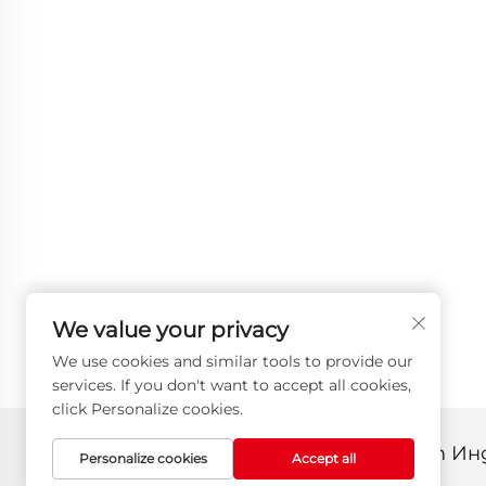
We value your privacy
We use cookies and similar tools to provide our
services. If you don't want to accept all cookies,
click Personalize cookies.
Всички права запазени © 2025 от И
Personalize cookies
Accept all
Политика за поверителност