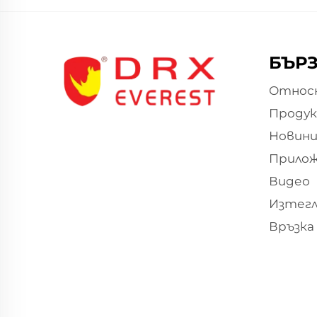
БЪРЗ
Относн
Проду
Новин
Прило
Видео
Изтегл
Връзка 