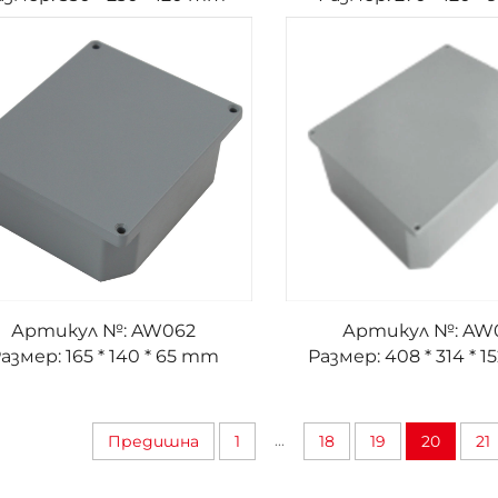
Артикул №: AW062
Артикул №: AW
азмер: 165 * 140 * 65 mm
Размер: 408 * 314 * 
...
Предишна
1
18
19
20
21