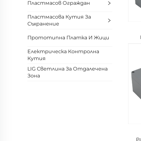
Пластмасов Ограждан
Пластмасова Кутия За
Съхранение
Прототипна Платка И Жици
Електрическа Контролна
Кутия
LIG Светлина За Отдалечена
Зона
Р