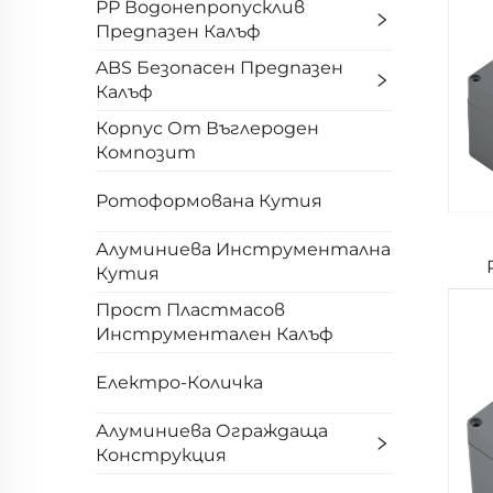
PP Водонепропусклив
Предпазен Калъф
ABS Безопасен Предпазен
Калъф
Корпус От Въглероден
Композит
Ротоформована Кутия
Алуминиева Инструментална
Кутия
Прост Пластмасов
Инструментален Калъф
Електро-Количка
Алуминиева Ограждаща
Конструкция