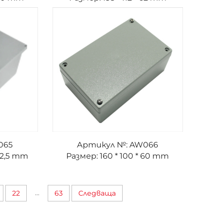
065
Артикул №: AW066
152,5 mm
Размер: 160 * 100 * 60 mm
...
22
63
Следваща